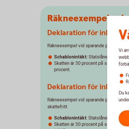
Räkneexempel scha
V
Deklaration för inkomst
Räkneexempel vid sparande på 200 000 kr.
Vi an
Schablonintäkt:
Statslåneräntan 1,96
webbp
Skatten är 30 procent på schablonint
förbä
procent.
F
R
Deklaration för inkomst
Du ka
under
Räkneexempel vid sparande på 400 000 kr
skattefritt.
Schablonintäkt
: Statslåneräntan 2,5
Skatten är 30 procent på schablonint