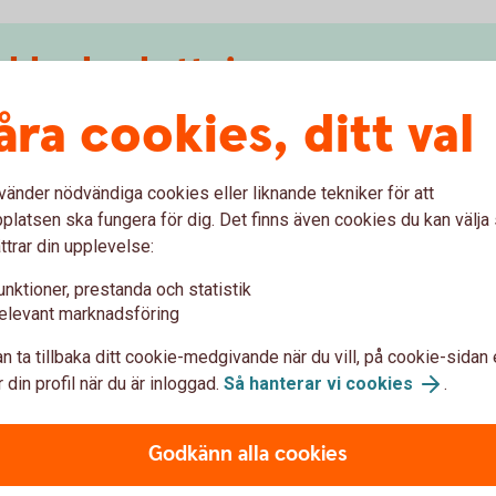
blonbeskattning
åra cookies, ditt val
året 2025
 För 2025 är 150 000 kr skattefritt.
vänder nödvändiga cookies eller liknande tekniker för att
 plus 1 procent gånger 50 000 blir
1 480 kr.
latsen ska fungera för dig. Det finns även cookies du kan välj
äkten =
444 kr.
Detta motsvarar en skatt på 0,89
ttrar din upplevelse:
unktioner, prestanda och statistik
elevant marknadsföring
året 2026
n ta tillbaka ditt cookie-medgivande när du vill, på cookie-sidan 
 din profil när du är inloggad.
Så hanterar vi cookies
.
. Nya regler för 2026 är att 300 000 kronor är
Godkänn alla cookies
5 plus 1 procent gånger 100 000 blir
3 550
kr.
äkten =
1 065
kr
. Detta motsvarar en skatt på