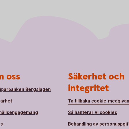
 oss
Säkerhet och
integritet
parbanken Bergslagen
barhet
Ta tillbaka cookie-medgiva
hällsengagemang
Så hanterar vi cookies
ss
Behandling av personuppgif