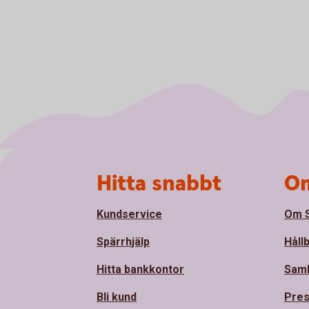
Sidfot
Hitta snabbt
Om
Kundservice
Om S
Spärrhjälp
Håll
Hitta bankkontor
Sam
Bli kund
Pre