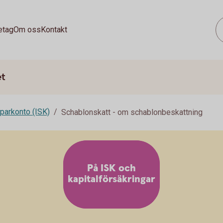
etag
Om oss
Kontakt
et
parkonto (ISK)
Schablonskatt - om schablonbeskattning
På ISK och
kapitalförsäkringar