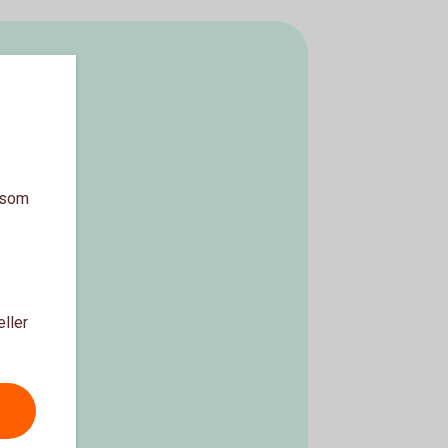
a som
eller