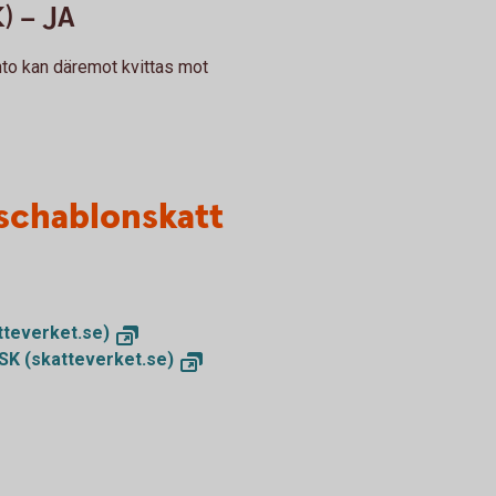
) – JA
nto kan däremot kvittas mot
schablonskatt
tteverket.se)
ISK (skatteverket.se)