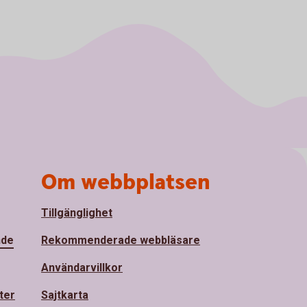
Om webbplatsen
Tillgänglighet
nde
Rekommenderade webbläsare
Användarvillkor
ter
Sajtkarta