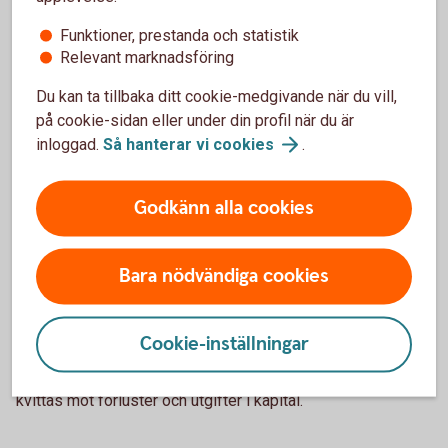
Funktioner, prestanda och statistik
Relevant marknadsföring
Kvittning av förluster och utgifter
Du kan ta tillbaka ditt cookie-medgivande när du vill,
i kapital – möjligt eller inte?
på cookie-sidan eller under din profil när du är
inloggad.
Så hanterar vi
cookies
.
Kapitalförsäkring – NEJ
För kapitalförsäkringar är schablonskatten en definitiv
Godkänn alla cookies
källskatt utan koppling till andra inkomster och utgifter. Det
betyder att den schablonmässiga avkastningen inte kan
Bara nödvändiga cookies
kvittas mot förluster och utgifter i kapital.
Investeringssparkonto (ISK) – JA
Cookie-inställningar
Schablonintäkten på ett investeringssparkonto kan däremot
kvittas mot förluster och utgifter i kapital.