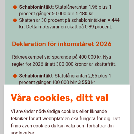
Schablonintäkt:
Statslåneräntan 1,96 plus 1
procent gånger 50 000 blir
1 480 kr.
Skatten är 30 procent på schablonintäkten =
444
kr.
Detta motsvarar en skatt på 0,89 procent.
Deklaration för inkomståret 2026
Räkneexempel vid sparande på 400 000 kr. Nya
regler för 2026 är att 300 000 kronor är skattefritt.
Schablonintäkt
: Statslåneräntan 2,55 plus 1
procent gånger 100 000 blir
3 550
kr.
Skatten är 30 procent på schablonintäkten =
1
Våra cookies, ditt val
065
kr
. Detta motsvarar en skatt på 1,065
procent.
Vi använder nödvändiga cookies eller liknande
tekniker för att webbplatsen ska fungera för dig. Det
finns även cookies du kan välja som förbättrar din
upplevelse: