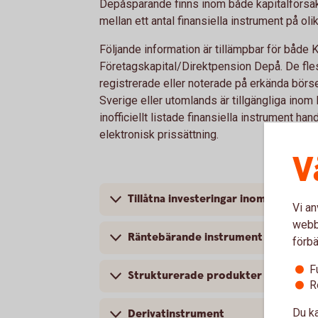
Depåsparande finns inom både kapitalförsäk
mellan ett antal finansiella instrument på ol
Följande information är tillämpbar för både 
Företagskapital/Direktpension Depå. De fles
registrerade eller noterade på erkända börse
Sverige eller utomlands är tillgängliga ino
inofficiellt listade finansiella instrument han
elektronisk prissättning.
V
Tillåtna investeringar inom depåspa
Vi an
webbp
Räntebärande instrument
förbä
F
Strukturerade produkter
R
Du ka
Derivatinstrument