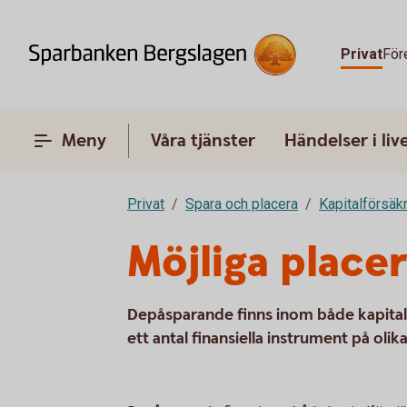
Privat
För
Meny
Våra tjänster
Händelser i liv
Privat
Spara och placera
Kapitalförsäk
Möjliga place
Depåsparande finns inom både kapitalf
ett antal finansiella instrument på oli