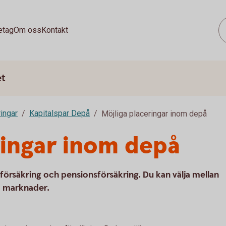
etag
Om oss
Kontakt
et
ringar
Kapitalspar Depå
Möjliga placeringar inom depå
ringar inom depå
örsäkring och pensionsförsäkring. Du kan välja mellan
ka marknader.