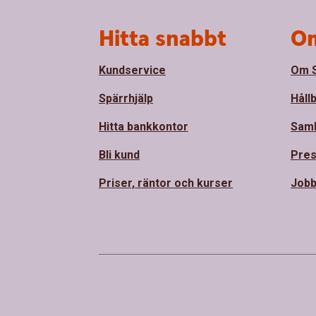
Sidfot
Hitta snabbt
Om
Kundservice
Om S
Spärrhjälp
Håll
Hitta bankkontor
Sam
Bli kund
Pre
Priser, räntor och kurser
Jobb