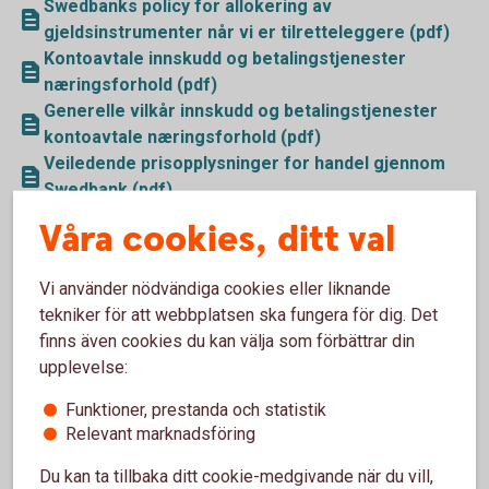
Swedbanks policy for allokering av
gjeldsinstrumenter når vi er tilretteleggere (pdf)
Kontoavtale innskudd og betalingstjenester
næringsforhold (pdf)
Generelle vilkår innskudd og betalingstjenester
kontoavtale næringsforhold (pdf)
Veiledende prisopplysninger for handel gjennom
Swedbank (pdf)
Informasjon om markedsplasser mv (pdf)
Våra cookies, ditt val
Handelsfullmakt (pdf)
Informasjon til kunder om egenskaper og risiko
Vi använder nödvändiga cookies eller liknande
knyttet til fondsobligasjoner (pdf)
tekniker för att webbplatsen ska fungera för dig. Det
finns även cookies du kan välja som förbättrar din
upplevelse:
Funktioner, prestanda och statistik
Relevant marknadsföring
Du kan ta tillbaka ditt cookie-medgivande när du vill,