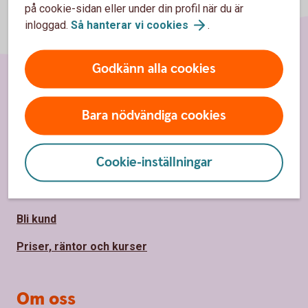
på cookie-sidan eller under din profil när du är
inloggad.
Så hanterar vi
cookies
.
Godkänn alla cookies
Sidfot
Hitta snabbt
Bara nödvändiga cookies
Kundservice
Cookie-inställningar
Spärrhjälp
Hitta bankkontor
Bli kund
Priser, räntor och kurser
Om oss