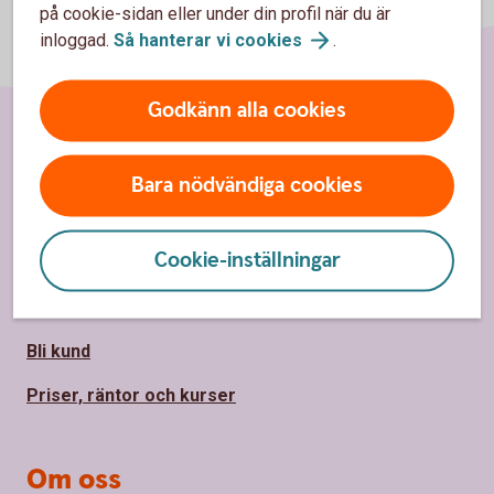
på cookie-sidan eller under din profil när du är
inloggad.
Så hanterar vi
cookies
.
Godkänn alla cookies
Sidfot
Hitta snabbt
Bara nödvändiga cookies
Kundservice
Cookie-inställningar
Spärrhjälp
Hitta bankkontor
Bli kund
Priser, räntor och kurser
Om oss