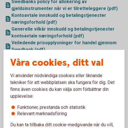
Swedbanks policy for allokering av
gjeldsinstrumenter når vi er tilretteleggere (pdf)
Kontoavtale innskudd og betalingstjenester
næringsforhold (pdf)
Generelle vilkår innskudd og betalingstjenester
kontoavtale næringsforhold (pdf)
Veiledende prisopplysninger for handel gjennom
Swedbank (pdf)
Informasjon om markedsplasser mv (pdf)
Våra cookies, ditt val
Handelsfullmakt (pdf)
Informasjon til kunder om egenskaper og risiko
Vi använder nödvändiga cookies eller liknande
knyttet til fondsobligasjoner (pdf)
tekniker för att webbplatsen ska fungera för dig. Det
finns även cookies du kan välja som förbättrar din
upplevelse:
Funktioner, prestanda och statistik
Relevant marknadsföring
Du kan ta tillbaka ditt cookie-medgivande när du vill,