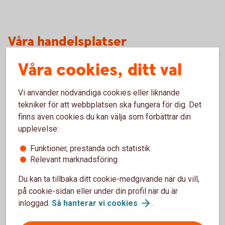
Våra handelsplatser
Här finner du en lista över marknadsplatser där banken
Våra cookies, ditt val
handlar direkt för din räkning. Om du vill handla på vissa
utländska marknadsplatser kommer vi att vidareförmedla
Vi använder nödvändiga cookies eller liknande
din order till samarbetande mäklarföretag.
tekniker för att webbplatsen ska fungera för dig. Det
finns även cookies du kan välja som förbättrar din
upplevelse:
Handelsplatser där Swedbank utför order
Funktioner, prestanda och statistik
Relevant marknadsföring
Du kan ta tillbaka ditt cookie-medgivande när du vill,
på cookie-sidan eller under din profil när du är
För 2023, Sparbanken Bergslagen
inloggad.
Så hanterar vi
cookies
.