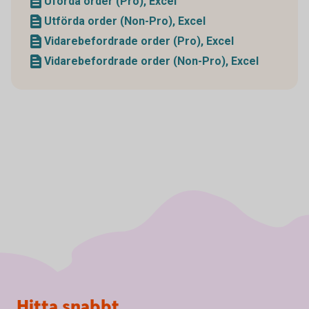
Uförda order (Pro), Excel
Utförda order (Non-Pro), Excel
Vidarebefordrade order (Pro), Excel
Vidarebefordrade order (Non-Pro), Excel
Sidfot
Hitta snabbt