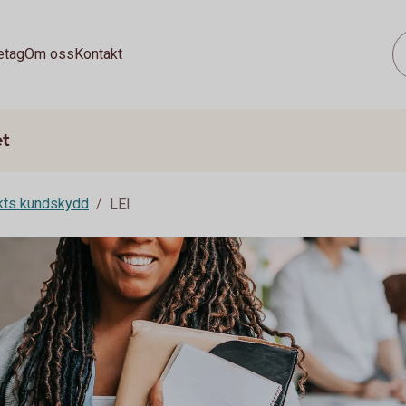
etag
Om oss
Kontakt
et
rkts kundskydd
LEI