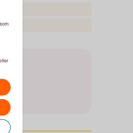
a som
eller