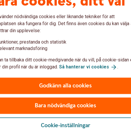
åra cookies, ditt val
vänder nödvändiga cookies eller liknande tekniker för att
latsen ska fungera för dig. Det finns även cookies du kan välj
ttrar din upplevelse:
unktioner, prestanda och statistik
elevant marknadsföring
ng
n ta tillbaka ditt cookie-medgivande när du vill, på cookie-sidan 
 din profil när du är inloggad.
Så hanterar vi
cookies
.
xempelvis certifikat, warranter, aktielån,
en säkerställa att du har nödvändig kunskap
Godkänn alla cookies
och dess risker. Detta görs genom en så kallad
t antal frågor som varierar mellan de olika
Bara nödvändiga cookies
Cookie-inställningar