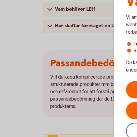
V
Vem behöver LEI?
Vi an
webbp
Hur skaffar företaget en LEI?
förbä
F
R
Passandebedömni
Du ka
under
Vill du köpa komplicerade produkter som e
strukturerade produkter mm behöver bank
och erfarenhet för att förstå produkten 
passandebedömning där du får svara på et
produkterna.