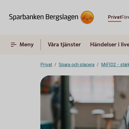
Privat
För
Meny
Våra tjänster
Händelser i liv
Privat
Spara och placera
MiFID2 - stä