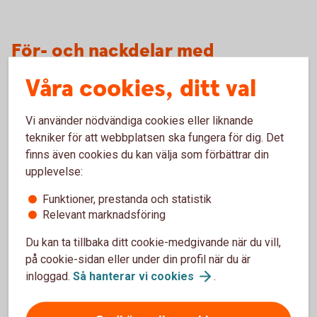
För- och nackdelar med
aktiederivat (optioner)
Våra cookies, ditt val
Vi använder nödvändiga cookies eller liknande
Fördelar
tekniker för att webbplatsen ska fungera för dig. Det
finns även cookies du kan välja som förbättrar din
Kan användas till att skydda ett innehav mot
upplevelse:
kursnedgång.
Kan ge en ökad avkastning med en mindre kapitalinsats
Funktioner, prestanda och statistik
än vad som krävs för att göra en motsvarande affär
Relevant marknadsföring
direkt i den underliggande tillgången.
Du kan ta tillbaka ditt cookie-medgivande när du vill,
Nackdelar
på cookie-sidan eller under din profil när du är
inloggad.
Så hanterar vi
cookies
.
Förlustrisken kan vara obegränsad, vid utfärdande utan
innehav av underliggande produkt.