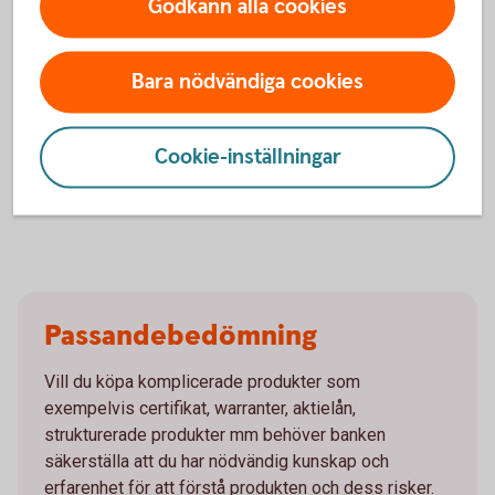
Godkänn alla cookies
Din maximala förlust för innehavda optioner kan
motsvara hela det satsade kapitalet och risken är
vanligen betydligt större än en placering i de
Bara nödvändiga cookies
underliggande tillgångarna.
Dessa instrument bygger på en hävstång så både över-
som underavkastning kan bli avsevärt större än de
Cookie-inställningar
underliggande tillgångarnas avkastning.
Passandebedömning
Vill du köpa komplicerade produkter som
exempelvis certifikat, warranter, aktielån,
strukturerade produkter mm behöver banken
säkerställa att du har nödvändig kunskap och
erfarenhet för att förstå produkten och dess risker.