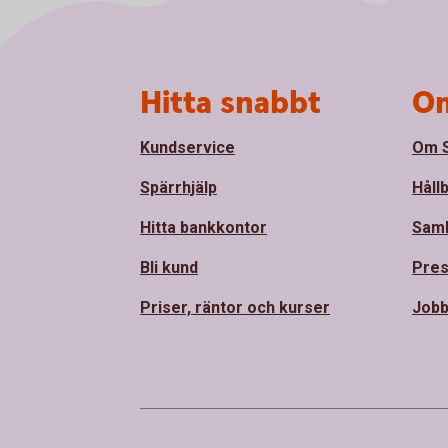
Sidfot
Hitta snabbt
Om
Kundservice
Om S
Spärrhjälp
Håll
Hitta bankkontor
Sam
Bli kund
Pre
Priser, räntor och kurser
Jobb