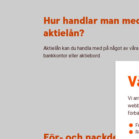
Hur handlar man me
aktielån?
Aktielån kan du handla med på något av våra
bankkontor eller aktiebord.
V
Vi an
webbp
förbä
F
R
För- och nackdelar m