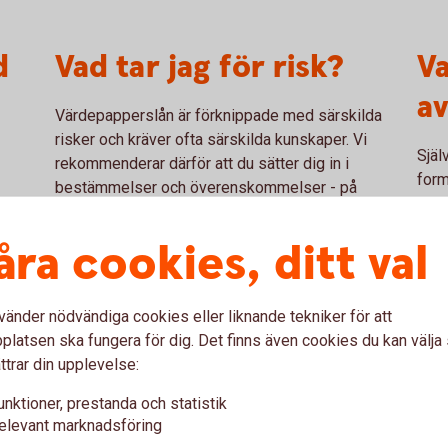
d
Vad tar jag för risk?
V
a
Värdepapperslån är förknippade med särskilda
risker och kräver ofta särskilda kunskaper. Vi
Själ
rekommenderar därför att du sätter dig in i
form
bestämmelser och överenskommelser - på
avka
avräkningsnotor eller i andra bekräftelser – som
utve
gäller mellan dig och aktuella bolaget. Det är
åra cookies, ditt val
samt
också viktigt att förstå att om du tar ett
värdepapperslån i kombination med försäljning
av de lånade värdepapperen - så kallad
vänder nödvändiga cookies eller liknande tekniker för att
blankning - så innebär det stora risker. I värsta
latsen ska fungera för dig. Det finns även cookies du kan välj
fall kan det innebär att du blir skuldsatt.
ttrar din upplevelse:
unktioner, prestanda och statistik
elevant marknadsföring
ed aktielån