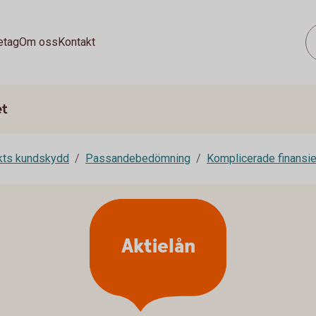
etag
Om oss
Kontakt
et
rkts kundskydd
Passandebedömning
Komplicerade finansie
Aktielån