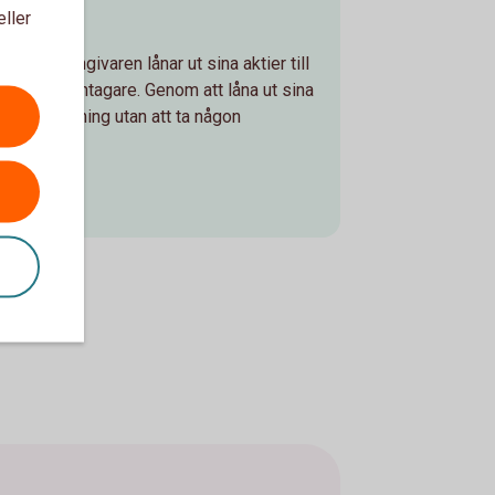
eller
eägaren/långivaren lånar ut sina aktier till
a till en låntagare. Genom att låna ut sina
xtra avkastning utan att ta någon
lån