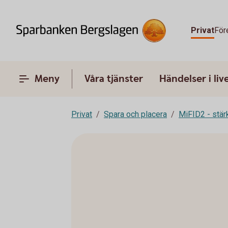
Privat
För
Meny
Våra tjänster
Händelser i liv
Privat
Spara och placera
MiFID2 - stä