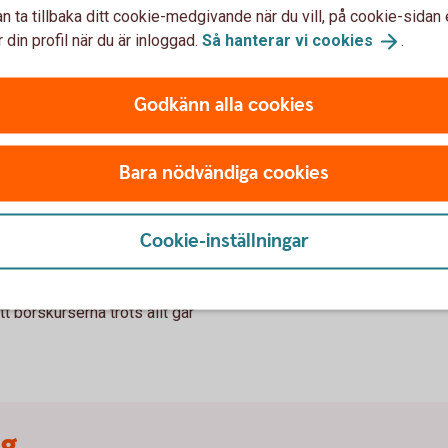
Aktielån
n ta tillbaka ditt cookie-medgivande när du vill, på cookie-sidan 
 din profil när du är inloggad.
Så hanterar vi
cookies
.
Ett aktielån innebär att akti
en bank som lånar ut aktiern
Godkänn alla cookies
aktier kan aktieägaren få e
m extra avkastning och utan
marknadsrisk.
vinster utan att äga aktier.
Bara nödvändiga cookies
Ta reda på mer om
aktie
hos respektive part.
Cookie-inställningar
t börskurserna trots allt går
ng