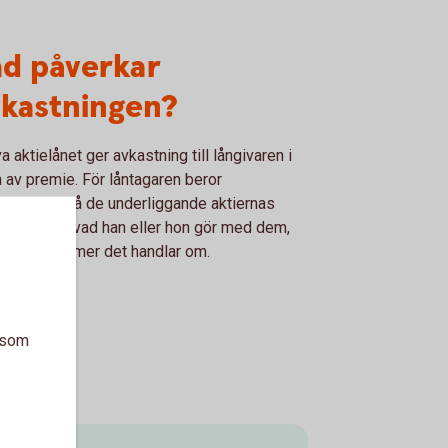
ad påverkar
vkastningen?
va aktielånet ger avkastning till långivaren i
 av premie. För låntagaren beror
stningen på de underliggande aktiernas
ckling och vad han eller hon gör med dem,
 vilka volymer det handlar om.
a som