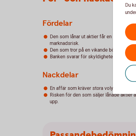
Du ka
under
Fördelar
Den som lånar ut aktier får en premie so
marknadsrisk.
Den som tror på en vikande börs kan göra 
Banken svarar för skyldigheter och krav 
Nackdelar
En affär som kräver stora volymer.
Risken för den som säljer lånade aktier at
upp.
Passandebedömni