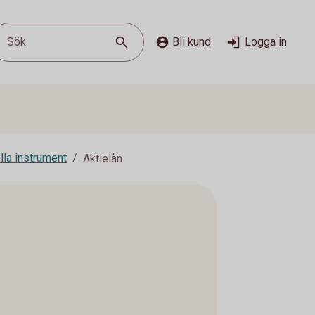
Sök
Bli kund
Logga in
lla instrument
Aktielån