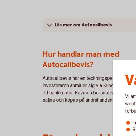
Läs mer om Autocallbevis
Hur handlar man med
Autocallbevis?
V
Autocallbevis har en teckningsperiod och
investeraren anmäler sig via Kundcenter elle
ett bankkontor. Bevisen börsnoteras och ka
Vi an
säljas och köpas på andrahandsmarknaden.
webbp
förbä
F
R