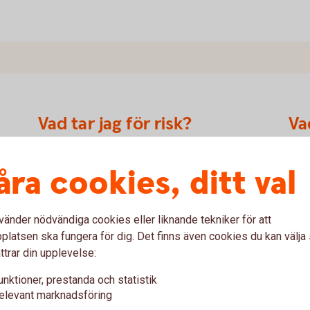
Vad tar jag för risk?
Va
Vid en placering i Autocallbevis kan hela eller
Avka
åra cookies, ditt val
delar av det nominella beloppet gå förlorat.
anna
Autocallbevis omfattas inte av den statliga
unde
r på
insättningsgarantin vilket innebär att om
akti
n
vänder nödvändiga cookies eller liknande tekniker för att
emittenten, Swedbank, går i konkurs kan hela
till
latsen ska fungera för dig. Det finns även cookies du kan välj
eller delar av beloppet gå förlorat.
nivå
ttrar din upplevelse:
unktioner, prestanda och statistik
elevant marknadsföring