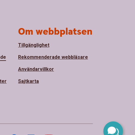
Om webbplatsen
Tillgänglighet
nde
Rekommenderade webbläsare
Användarvillkor
ter
Sajtkarta