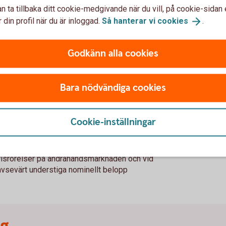
med Autocallbevis
n ta tillbaka ditt cookie-medgivande när du vill, på cookie-sidan 
 din profil när du är inloggad.
Så hanterar vi
cookies
.
 avkastning även vid en sidledes och ibland
Godkänn alla cookies
 en viss nivå, riskbarriären
är uppfyllt vid något av avläsningstillfällena
Bara nödvändiga cookies
etalningen
Cookie-inställningar
t kan gå förlorat
risrörelser på andrahandsmarknaden och vid
 avsevärt understiga nominellt belopp
ng