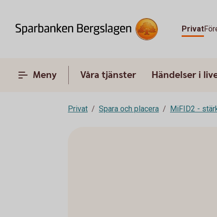
Privat
För
Meny
Våra tjänster
Händelser i liv
Privat
Spara och placera
MiFID2 - stä