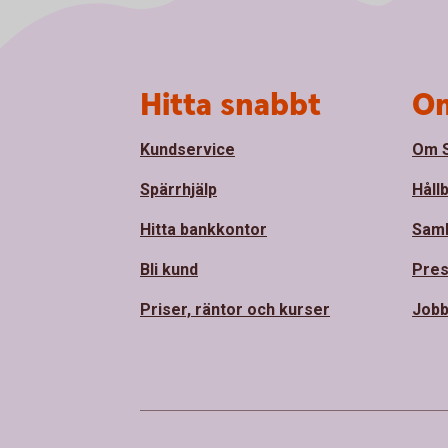
Sidfot
Hitta snabbt
Om
Kundservice
Om S
Spärrhjälp
Håll
Hitta bankkontor
Sam
Bli kund
Pre
Priser, räntor och kurser
Jobb