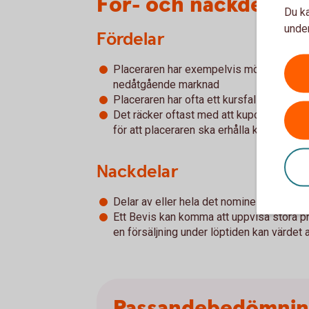
För- och nackdelar 
Du ka
under
Fördelar
Placeraren har exempelvis möjlighet till
nedåtgående marknad
Placeraren har ofta ett kursfallsskydd till
Det räcker oftast med att kupongvillkoret 
för att placeraren ska erhålla kupongutb
Nackdelar
Delar av eller hela det nominella beloppe
Ett Bevis kan komma att uppvisa stora p
en försäljning under löptiden kan värdet
Passandebedömni