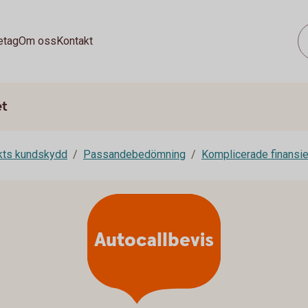
etag
Om oss
Kontakt
et
rkts kundskydd
Passandebedömning
Komplicerade finansie
Autocallbevis