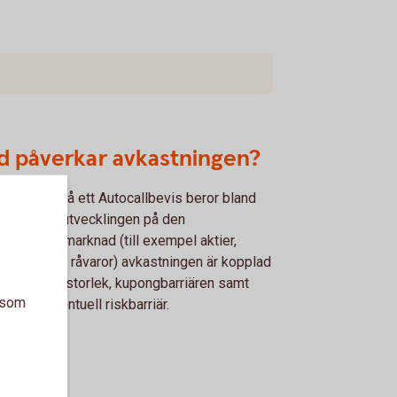
d påverkar avkastningen?
stningen på ett Autocallbevis beror bland
t på värdeutvecklingen på den
rliggande marknad (till exempel aktier,
eindex eller råvaror) avkastningen är kopplad
, kupongens storlek, kupongbarriären samt
a som
n på en eventuell riskbarriär.