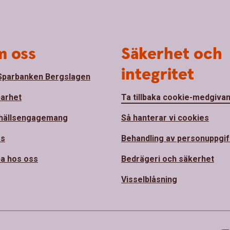
 oss
Säkerhet och
integritet
parbanken Bergslagen
barhet
Ta tillbaka cookie-medgiva
hällsengagemang
Så hanterar vi cookies
ss
Behandling av personuppgif
a hos oss
Bedrägeri och säkerhet
Visselblåsning