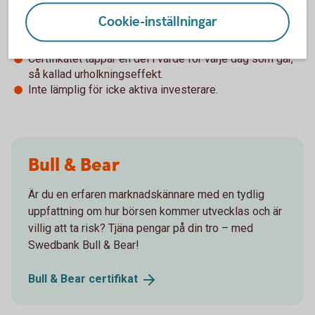
Betydligt högre risk jämfört med en direktinvestering i
Cookie-inställningar
underliggande tillgång.
Så kallad spread mellan köp och säljkurs.
Certifikatet tappar en del i värde för varje dag som går,
så kallad urholkningseffekt.
Inte lämplig för icke aktiva investerare.
Bull & Bear
Är du en erfaren marknadskännare med en tydlig
uppfattning om hur börsen kommer utvecklas och är
villig att ta risk? Tjäna pengar på din tro – med
Swedbank Bull & Bear!
Bull & Bear
certifikat