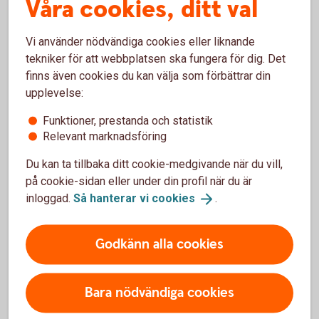
Våra cookies, ditt val
möjligt, normalt under påföljande handelsdag.
Vi använder nödvändiga cookies eller liknande
tekniker för att webbplatsen ska fungera för dig. Det
För- och nackdelar med Bull &
finns även cookies du kan välja som förbättrar din
Bear
upplevelse:
Funktioner, prestanda och statistik
Relevant marknadsföring
Fördelar
Du kan ta tillbaka ditt cookie-medgivande när du vill,
på cookie-sidan eller under din profil när du är
Möjlighet till högre avkastning än underliggande
tillgångs uppgång i och med en hävstång.
inloggad.
Så hanterar vi
cookies
.
Handlas direkt på börsen med köp- och säljkurser i
realtid.
Godkänn alla cookies
God flexibilitet med olika hävstång, välj den som passar
dig bäst.
Bara nödvändiga cookies
Nackdelar