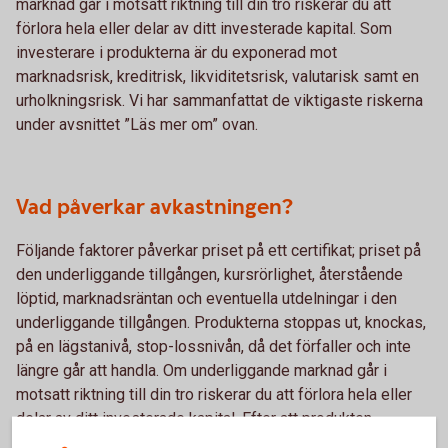
marknad går i motsatt riktning till din tro riskerar du att
förlora hela eller delar av ditt investerade kapital. Som
investerare i produkterna är du exponerad mot
marknadsrisk, kreditrisk, likviditetsrisk, valutarisk samt en
urholkningsrisk. Vi har sammanfattat de viktigaste riskerna
under avsnittet ”Läs mer om” ovan.
Vad påverkar avkastningen?
Följande faktorer påverkar priset på ett certifikat; priset på
den underliggande tillgången, kursrörlighet, återstående
löptid, marknadsräntan och eventuella utdelningar i den
underliggande tillgången. Produkterna stoppas ut, knockas,
på en lägstanivå, stop-lossnivån, då det förfaller och inte
längre går att handla. Om underliggande marknad går i
motsatt riktning till din tro riskerar du att förlora hela eller
delar av ditt investerade kapital. Efter att produkten
stoppas noterar Swedbank ett nytt certifikat så snart som