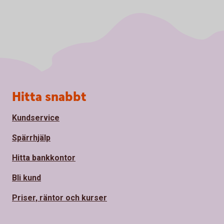
Sidfot
Hitta snabbt
Kundservice
Spärrhjälp
Hitta bankkontor
Bli kund
Priser, räntor och kurser