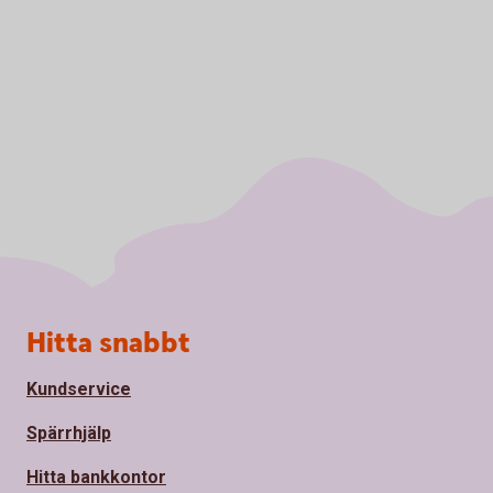
Sidfot
Hitta snabbt
Kundservice
Spärrhjälp
Hitta bankkontor