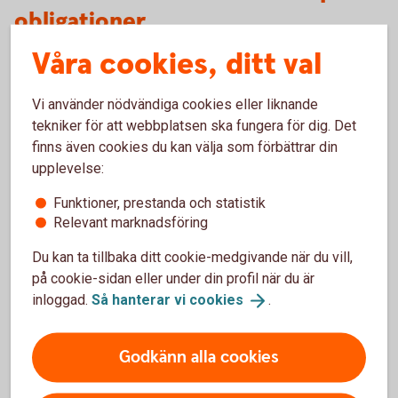
obligationer
Våra cookies, ditt val
Fördelar
Vi använder nödvändiga cookies eller liknande
tekniker för att webbplatsen ska fungera för dig. Det
Erbjuder en bra förutsägbarhet för kapitalbevaring/
återbetalning av nominellt belopp samt
finns även cookies du kan välja som förbättrar din
ränteutbetalningar.
upplevelse:
Behåller du obligationen till förfallodagen så kommer
Funktioner, prestanda och statistik
räntan/räntemarginalen bli mer förutsägbar.
Relevant marknadsföring
Du kan alltid sälja av obligationen under löptiden till
rådande marknadskurs.
Du kan ta tillbaka ditt cookie-medgivande när du vill,
på cookie-sidan eller under din profil när du är
Nackdelar
inloggad.
Så hanterar vi
cookies
.
Finns risk att ”call” kan utnyttjas i förtid eller senare och
därmed påverka avkastningen.
Godkänn alla cookies
En försäljning innan förfallodagen kan resultera i förlust
om obligationen säljs till en lägre kurs än