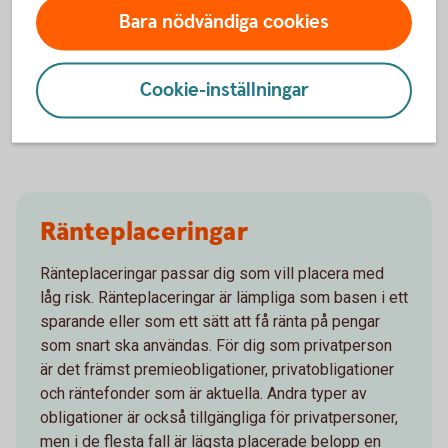
anskaffningskursen. Kursförlust kan helt eller delvis
Bara nödvändiga cookies
kompenseras av tidigare utbetalda kuponger.
Marknadsvärdet kan påverkas av allmänna
marknadsklimatet utan att ha något med bolaget att göra
Cookie-inställningar
samt att en försäljning av en komplex obligation kan ta
längre tid.
Ränteplaceringar
Ränteplaceringar passar dig som vill placera med
låg risk. Ränteplaceringar är lämpliga som basen i ett
sparande eller som ett sätt att få ränta på pengar
som snart ska användas. För dig som privatperson
är det främst premieobligationer, privatobligationer
och räntefonder som är aktuella. Andra typer av
obligationer är också tillgängliga för privatpersoner,
men i de flesta fall är lägsta placerade belopp en