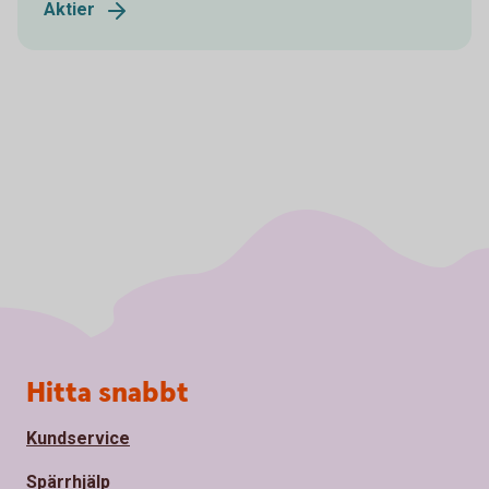
Aktier
Sidfot
Hitta snabbt
Kundservice
Spärrhjälp