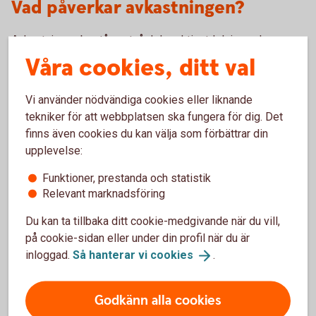
Vad påverkar avkastningen?
Avkastningen består av två delar, aktieutdelning och
eventuell värdestegring på aktien. Aktieutdelningen
Våra cookies, ditt val
bestäms på den årliga bolagsstämman och utbetalas
normalt en gång per år. Avkastning på grund av
Vi använder nödvändiga cookies eller liknande
värdestegring uppstår först när aktien säljs – om
tekniker för att webbplatsen ska fungera för dig. Det
aktiekursen är högre när den säljs än när den köptes.
finns även cookies du kan välja som förbättrar din
upplevelse:
Funktioner, prestanda och statistik
För- och nackdelar med aktier
Relevant marknadsföring
Du kan ta tillbaka ditt cookie-medgivande när du vill,
Fördelar
på cookie-sidan eller under din profil när du är
inloggad.
Så hanterar vi
cookies
.
Möjlighet till högre avkastning än räntesparande.
Möjlighet till årlig utdelning.
Godkänn alla cookies
Möjlighet att investera i bolag du tror på.
Inga förvaltningskostnader.