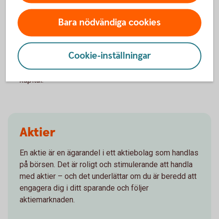
Bara nödvändiga cookies
Nackdelar
Hög risk
Cookie-inställningar
Courtage betalas vid både köp och försäljning.
Aktieaffärer deklareras och beskattas som inkomst av
kapital.
Aktier
En aktie är en ägarandel i ett aktiebolag som handlas
på börsen. Det är roligt och stimulerande att handla
med aktier – och det underlättar om du är beredd att
engagera dig i ditt sparande och följer
aktiemarknaden.