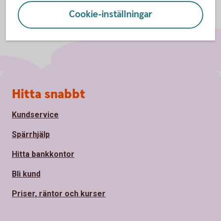
Cookie-inställningar
Sidfot
Hitta snabbt
Kundservice
Spärrhjälp
Hitta bankkontor
Bli kund
Priser, räntor och kurser