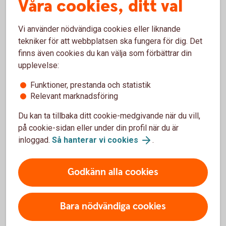
Våra cookies, ditt val
Frågor?
Vi använder nödvändiga cookies eller liknande
tekniker för att webbplatsen ska fungera för dig. Det
finns även cookies du kan välja som förbättrar din
upplevelse:
Kontakta oss
Funktioner, prestanda och statistik
Relevant marknadsföring
Om du har frågor om sparande eller placeringar - ring
Du kan ta tillbaka ditt cookie-medgivande när du vill,
oss eller besök ett bankkontor så hjälper vi dig.
på cookie-sidan eller under din profil när du är
inloggad.
Så hanterar vi cookies
.
Ring 0581-880 00 för rådgivning
Godkänn alla cookies
Bara nödvändiga cookies