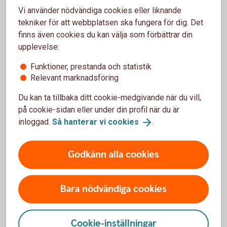
"När lönen kommer, för
Vi använder nödvändiga cookies eller liknande
direkt över
10
%
till
ett
tekniker för att webbplatsen ska fungera för dig. Det
finns även cookies du kan välja som förbättrar din
sparkonto.
Gör så varje
upplevelse:
månad tills du har sparat
Funktioner, prestanda och statistik
ihop ungefär 2 månadslöner
Relevant marknadsföring
efter skatt."
Du kan ta tillbaka ditt cookie-medgivande när du vill,
på cookie-sidan eller under din profil när du är
inloggad.
Så hanterar vi
cookies
.
Arturo Arques, privatekonom Swedbank och
Sparbankerna.
Godkänn alla cookies
När du fått ihop till en buffert
Bara nödvändiga cookies
Har du redan en buffert på plats? Då kan du börja
Cookie-inställningar
månadsspara i fonder eller spara på konto.