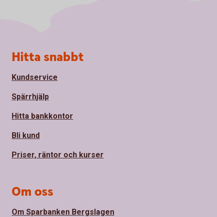
Sidfot
Hitta snabbt
Kundservice
Spärrhjälp
Hitta bankkontor
Bli kund
Priser, räntor och kurser
Om oss
Om Sparbanken Bergslagen