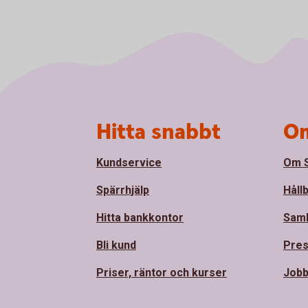
Sidfot
Hitta snabbt
Om
Kundservice
Om S
Spärrhjälp
Håll
Hitta bankkontor
Sam
Bli kund
Pre
Priser, räntor och kurser
Jobb