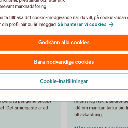
a till en bil, resa eller fest
elevant marknadsföring
Spara till handpenning
n ta tillbaka ditt cookie-medgivande när du vill, på cookie-sidan 
 din profil när du är inloggad.
Så hanterar vi
cookies
.
r – Spara till pension eller barn
Godkänn alla cookies
Bara nödvändiga cookies
 1-2 år – Spara
Jag behöver pe
Spara till en bil,
Cookie-inställningar
 tandläkarbesök eller en
Att spara till något som du 
fert, gärna två
ses som en ganska kort tid 
an behöva pengarna snabbt
relativt låg risk. Blandfond
ffet. Det smidigaste är att
idé om man kan tänka sig li
till avkastning.