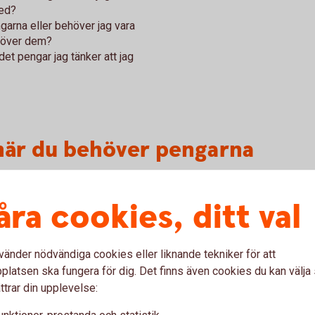
med?
ngarna eller behöver jag vara
ehöver dem?
det pengar jag tänker att jag
 när du behöver pengarna
en tänk också på när du ska använda dina
re risk kan du ta. Skulle du däremot vilja
åra cookies, ditt val
 bra idé ta lägre risk i ditt sparande.
vänder nödvändiga cookies eller liknande tekniker för att
latsen ska fungera för dig. Det finns även cookies du kan välj
a till buffert, resa eller fest
ttrar din upplevelse:
unktioner, prestanda och statistik