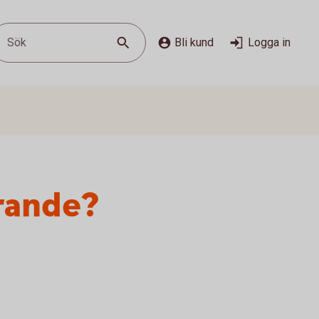
Sök
Bli kund
Logga in
arande?