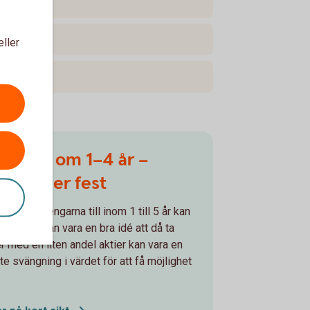
eller
ngarna om 1–4 år –
 resa eller fest
behöver pengarna till inom 1 till 5 år kan
och det kan vara en bra idé att då ta
er med en liten andel aktier kan vara en
te svängning i värdet för att få möjlighet