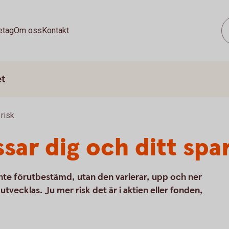
etag
Om oss
Kontakt
et
risk
ssar dig och ditt sp
inte förutbestämd, utan den varierar, upp och ner
tvecklas. Ju mer risk det är i aktien eller fonden,