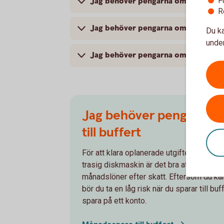
Jag behöver pengarna om 1–4 år – Spar
R
Jag behöver pengarna om 5–10 år – 
Du ka
under
Jag behöver pengarna om mer än 10 å
Jag behöver pengarna om
till buffert
För att klara oplanerade utgifter som ett
trasig diskmaskin är det bra att ha en buf
månadslöner efter skatt. Eftersom du k
bör du ta en låg risk när du sparar till bu
spara på ett konto.