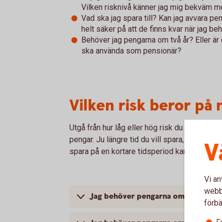
Vilken risknivå känner jag mig bekväm 
Vad ska jag spara till? Kan jag avvara pe
helt säker på att de finns kvar när jag b
Behöver jag pengarna om två år? Eller är 
ska använda som pensionär?
Vilken risk beror på
Utgå från hur låg eller hög risk du vill ta m
pengar. Ju längre tid du vill spara, desto hög
V
spara på en kortare tidsperiod kan det vara en
Vi an
webbp
Jag behöver pengarna om 1-2 år – spar
förbä
F