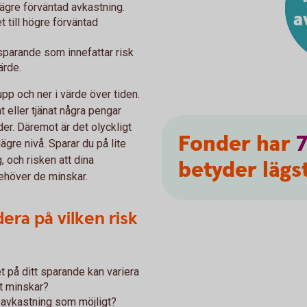
lägre förväntad avkastning.
a
 till högre förväntad
 sparande som innefattar risk
ärde.
pp och ner i värde över tiden.
t eller tjänat några pengar
nder. Däremot är det olyckligt
Fonder har
ägre nivå. Sparar du på lite
, och risken att dina
betyder lägst
ehöver de minskar.
era på vilken risk
et på ditt sparande kan variera
gt minskar?
t avkastning som möjligt?