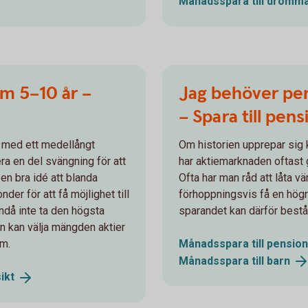
Månadsspara till drömma
m 5–10 år –
Jag behöver pe
– Spara till pens
 med ett medellångt
Om historien upprepar sig 
era en del svängning för att
har aktiemarknaden oftast 
en bra idé att blanda
Ofta har man råd att låta vä
der för att få möjlighet till
förhoppningsvis få en högr
ndå inte ta den högsta
sparandet kan därför bestå 
an kan välja mängden aktier
m.
Månadsspara till
pension
Månadsspara till
barn
ikt