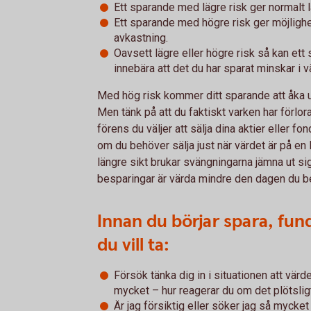
Ett sparande med lägre risk ger normalt 
Ett sparande med högre risk ger möjlighet
avkastning.
Oavsett lägre eller högre risk så kan ett
innebära att det du har sparat minskar i v
Med hög risk kommer ditt sparande att åka u
Men tänk på att du faktiskt varken har förlora
förens du väljer att sälja dina aktier eller fo
om du behöver sälja just när värdet är på en l
längre sikt brukar svängningarna jämna ut sig
besparingar är värda mindre den dagen du b
Innan du börjar spara, fund
du vill ta:
Försök tänka dig in i situationen att värd
mycket – hur reagerar du om det plötsli
Är jag försiktig eller söker jag så mycke