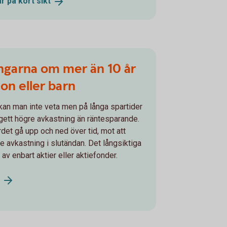
r på kort
sikt
ngarna om mer än 10 år
ion eller barn
kan man inte veta men på långa spartider
gett högre avkastning än räntesparande.
rdet gå upp och ned över tid, mot att
e avkastning i slutändan. Det långsiktiga
av enbart aktier eller aktiefonder.