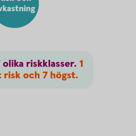
vkastning
7
olika
riskklasser.
1
 risk och 7 högst.