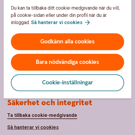
Du kan ta tillbaka ditt cookie-medgivande när du vill,
på cookie-sidan eller under din profil när du är
Om oss
inloggad.
Så hanterar vi
cookies
.
Om Sparbanken Bergslagen
Godkänn alla cookies
Hållbarhet
Samhällsengagemang
Bara nödvändiga cookies
Press
Jobba hos oss
Cookie-inställningar
Säkerhet och integritet
Ta tillbaka cookie-medgivande
Så hanterar vi cookies