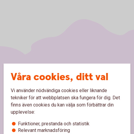
Sidfot
Hitta snabbt
Våra cookies, ditt val
Kundservice
Vi använder nödvändiga cookies eller liknande
Spärrhjälp
tekniker för att webbplatsen ska fungera för dig. Det
finns även cookies du kan välja som förbättrar din
Hitta bankkontor
upplevelse:
Bli kund
Funktioner, prestanda och statistik
Priser, räntor och kurser
Relevant marknadsföring