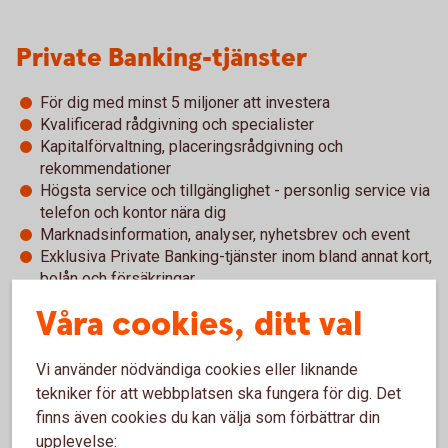
Private Banking-tjänster
För dig med minst 5 miljoner att investera
Kvalificerad rådgivning och specialister
Kapitalförvaltning, placeringsrådgivning och
rekommendationer
Högsta service och tillgänglighet - personlig service via
telefon och kontor nära dig
Marknadsinformation, analyser, nyhetsbrev och event
Exklusiva Private Banking-tjänster inom bland annat kort,
bolån och försäkringar
Våra cookies, ditt val
Vi använder nödvändiga cookies eller liknande
För att se detta innehåll behöver du först
tekniker för att webbplatsen ska fungera för dig. Det
godkänna cookies för Funktioner, prestanda
finns även cookies du kan välja som förbättrar din
och statistik.
upplevelse: