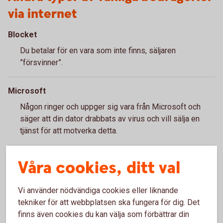
via internet
Blocket
Du betalar för en vara som inte finns, säljaren
”försvinner”.
Microsoft
Någon ringer och uppger sig vara från Microsoft och
säger att din dator drabbats av virus och vill sälja en
tjänst för att motverka detta.
Phishing
Våra cookies, ditt val
Bedragaren tar reda på bankrelaterad information via
olika metoder till exempel ett mejl med länk där du
Vi använder nödvändiga cookies eller liknande
ombeds fylla i en kod.
tekniker för att webbplatsen ska fungera för dig. Det
finns även cookies du kan välja som förbättrar din