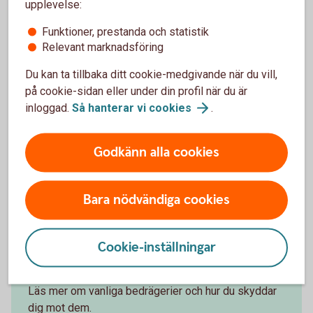
upplevelse:
Trojaner
Bedragaren tar kontroll över din dator för att till exempel
Funktioner, prestanda och statistik
logga in i din internetbank.
Relevant marknadsföring
Du kan ta tillbaka ditt cookie-medgivande när du vill,
Stulen ID
på cookie-sidan eller under din profil när du är
Med en stulen identitet har bedragaren tillgång till alla
inloggad.
Så hanterar vi
cookies
.
typer av tjänster, till exempel öppna ett nytt bankkonto
eller få en ny säkerhetsdosa till internetbanken –
Godkänn alla cookies
tjänster som sedan kan användas för att begå ett
bedrägeri
Bara nödvändiga cookies
Cookie-inställningar
Skydda dig mot bedrägerier
Läs mer om vanliga bedrägerier och hur du skyddar
dig mot dem.