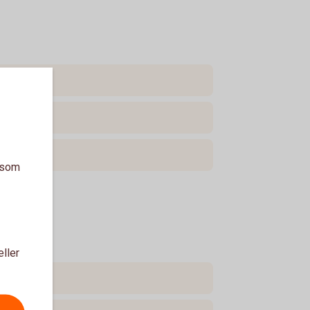
a som
eller