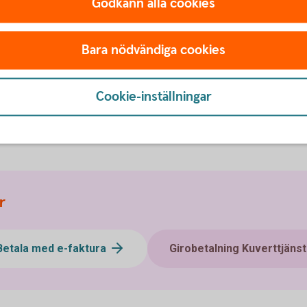
Godkänn alla cookies
. Hur får jag nya?
kopia?
Bara nödvändiga cookies
Cookie-inställningar
betalorder.
r
Betala med e-faktura
Girobetalning Kuverttjänst