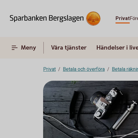
Privat
För
Meny
Våra tjänster
Händelser i liv
Privat
Betala och överföra
Betala räkni