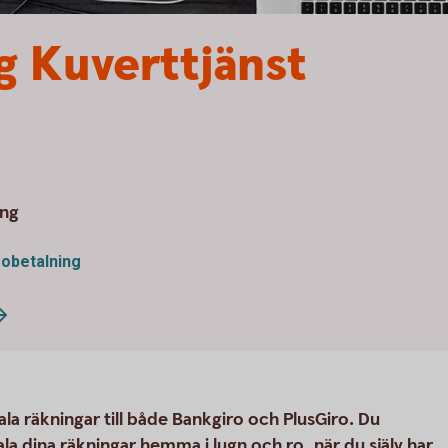
g Kuverttjänst
ing
robetalning
tala räkningar till både Bankgiro och PlusGiro. Du
la dina räkningar hemma i lugn och ro, när du själv har