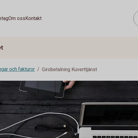
etag
Om oss
Kontakt
et
ngar och fakturor
Girobetalning Kuverttjänst