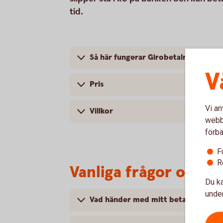
tid.
Så här fungerar Girobetalning
V
Pris
Vi an
Villkor
webbp
förbä
F
R
Vanliga frågor och s
Du ka
under
Vad händer med mitt betalningsuppd