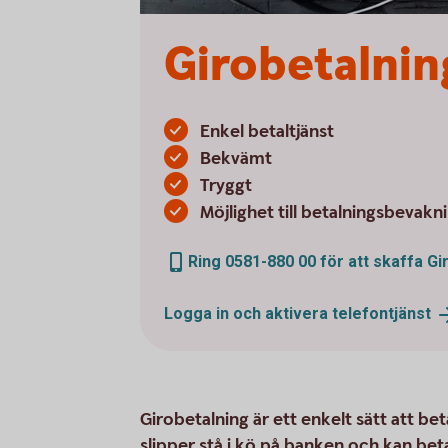
Girobetalnin
Enkel betaltjänst
Bekvämt
Tryggt
Möjlighet till betalningsbevakn
Ring 0581-880 00 för att skaffa Gi
Logga in och aktivera
telefontjänst
Girobetalning är ett enkelt sätt att be
slipper stå i kö på banken och kan beta