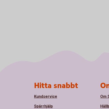
Sidfot
Hitta snabbt
Om
Kundservice
Om S
Spärrhjälp
Håll