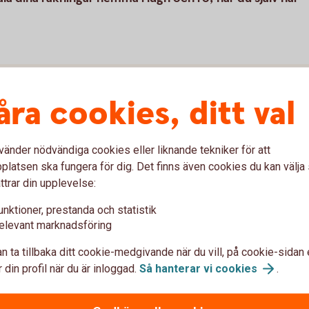
åra cookies, ditt val
vänder nödvändiga cookies eller liknande tekniker för att
latsen ska fungera för dig. Det finns även cookies du kan välj
ttrar din upplevelse:
unktioner, prestanda och statistik
elevant marknadsföring
var om Girobetalning
n ta tillbaka ditt cookie-medgivande när du vill, på cookie-sidan 
 din profil när du är inloggad.
Så hanterar vi
cookies
.
rag om jag inte har pengar på kontot?