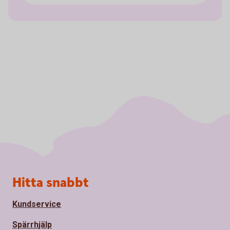
Sidfot
Hitta snabbt
Kundservice
Spärrhjälp