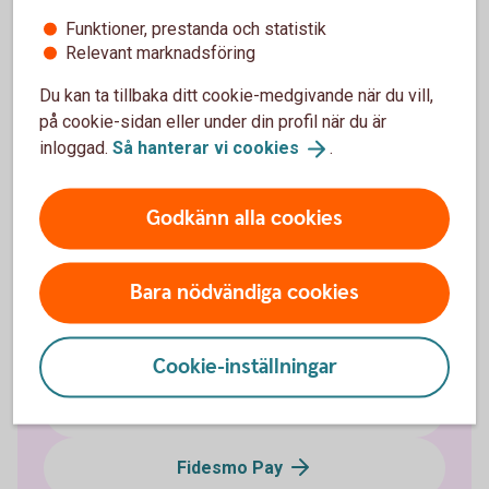
Pay?
Funktioner, prestanda och statistik
Relevant marknadsföring
Om du har frågor eller funderingar om Swatch Pay,
vänd dig till Swatch för mer information.
Du kan ta tillbaka ditt cookie-medgivande när du vill,
på cookie-sidan eller under din profil när du är
Swatch Pay
(swatch.com)
inloggad.
Så hanterar vi
cookies
.
Godkänn alla cookies
Blippa med mobil eller klocka
Bara nödvändiga cookies
Apple Pay
Cookie-inställningar
DigiSeq
Fidesmo Pay