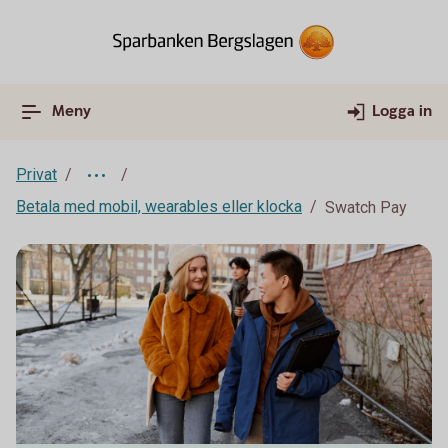
Meny
Logga in
Privat
Betala med mobil, wearables eller klocka
Swatch Pay