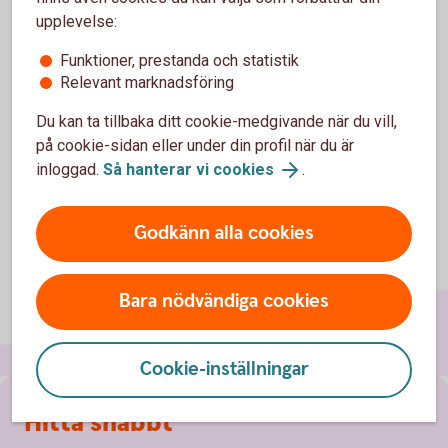
upplevelse:
CRS - Skatterättslig hemvist i annat land
Funktioner, prestanda och statistik
(financesweden.se)
Relevant marknadsföring
Du kan ta tillbaka ditt cookie-medgivande när du vill,
på cookie-sidan eller under din profil när du är
inloggad.
Så hanterar vi cookies
.
Godkänn alla cookies
Bara nödvändiga cookies
Cookie-inställningar
Sidfot
Hitta snabbt