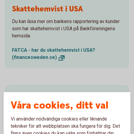
Skattehemvist i USA
Du kan läsa mer om bankens rapportering av kunder
som har skattehemvist i USA på Bankföreningens
hemsida.
FATCA - har du skattehemvist i USA?
(financesweden.se)
Skattehemvist i annat land än
Våra cookies, ditt val
Sverige eller USA
Vi använder nödvändiga cookies eller liknande
Du kan läsa mer om bankens rapportering av kunder
tekniker för att webbplatsen ska fungera för dig. Det
som har skattehemvist i annat land än Sverige eller
finns även cookies du kan välja som förbättrar din
USA på Bankföreningens hemsida.