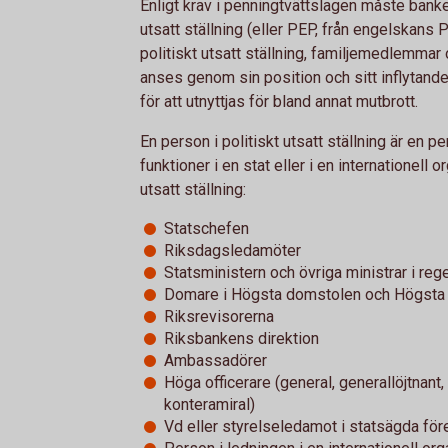
Enligt krav i penningtvättslagen måste banken
utsatt ställning (eller PEP, från engelskans 
politiskt utsatt ställning, familjemedlemmar
anses genom sin position och sitt inflytande 
för att utnyttjas för bland annat mutbrott.
En person i politiskt utsatt ställning är en p
funktioner i en stat eller i en internationell
utsatt ställning:
Statschefen
Riksdagsledamöter
Statsministern och övriga ministrar i reg
Domare i Högsta domstolen och Högsta 
Riksrevisorerna
Riksbankens direktion
Ambassadörer
Höga officerare (general, generallöjtnant,
konteramiral)
Vd eller styrelseledamot i statsägda för