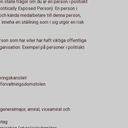
 ställa frågor om du är en person i politiskt
Politically Exposed Person). En person i
 och kända medarbetare till denna person,
inneha en ställning som i sig utgör en risk
erson som har eller har haft viktiga offentliga
 organisation. Exempel på personer i politiskt
eringskansliet
förvaltningsdomstolen
 generalmajor, amiral, viceamiral och
etag