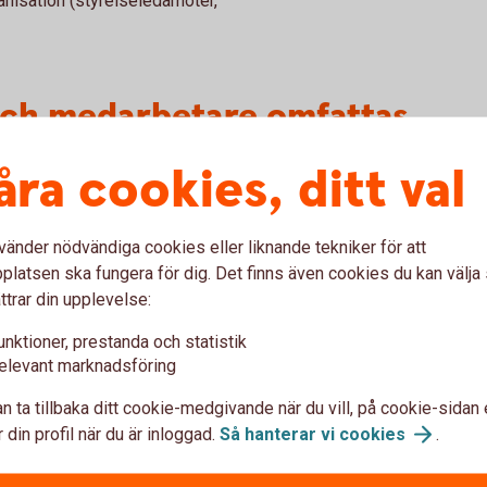
ganisation (styrelseledamöter,
ch medarbetare omfattas
åra cookies, ditt val
 är familjemedlemmar och kända medarbetare
vänder nödvändiga cookies eller liknande tekniker för att
latsen ska fungera för dig. Det finns även cookies du kan välj
ttrar din upplevelse:
unktioner, prestanda och statistik
elevant marknadsföring
 partner eller sambo
n ta tillbaka ditt cookie-medgivande när du vill, på cookie-sidan 
 din profil när du är inloggad.
Så hanterar vi
cookies
.