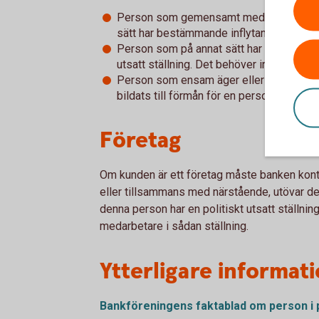
Person som gemensamt med en person i po
sätt har bestämmande inflytande över ett
Person som på annat sätt har eller har ha
utsatt ställning. Det behöver inte vara f
Person som ensam äger eller utövar infl
bildats till förmån för en person i politisk
Företag
Om kunden är ett företag måste banken kontro
eller tillsammans med närstående, utövar de
denna person har en politiskt utsatt ställnin
medarbetare i sådan ställning.
Ytterligare informat
Bankföreningens faktablad om person i po