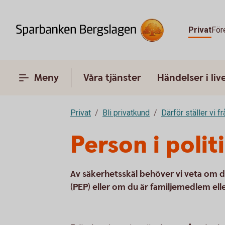
Privat
För
Meny
Våra tjänster
Händelser i liv
Privat
Bli privatkund
Därför ställer vi f
Person i polit
Av säkerhetsskäl behöver vi veta om du ä
(PEP) eller om du är familjemedlem ell