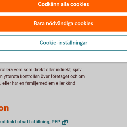
Godkänn alla cookies
litiskt utsatt ställning äger eller på annat
 företag.
ft nära förbindelse med en person i politiskt
Bara nödvändiga cookies
råga om en affärsförbindelse.
ytande över ett företag som egentligen har
t utsatt ställning.
Cookie-inställningar
llera vem som direkt eller indirekt, själv
n yttersta kontrollen över företaget och om
g, eller har en familjemedlem eller känd
ion
litiskt utsatt ställning,
PEP