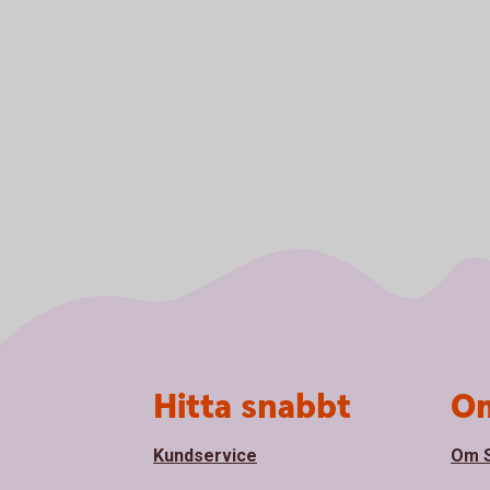
Sidfot
Hitta snabbt
Om
Kundservice
Om S