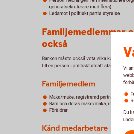
Person i ledningen i en internationell or
generalsekreterare med flera)
Ledamot i politiskt partis styrelse
Familjemedlemmar o
också
V
Banken måste också veta vilka kunder som
till en person i politiskt utsatt ställning.
Vi an
webbp
Familjemedlem
förbä
F
Maka/make, registrerad partner, sambo
R
Barn och deras make/maka, registrerade
Föräldrar
Du ka
under
Känd medarbetare