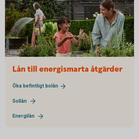
Lån till energismarta åtgärder
Öka befintligt
bolån
Sollån
Energilån