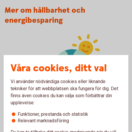
Mer om hållbarhet och
energibesparing
Våra cookies, ditt val
Vi använder nödvändiga cookies eller liknande
tekniker för att webbplatsen ska fungera för dig. Det
finns även cookies du kan välja som förbättrar din
Environmental Awarness
Vårt hållbarhetsarbete
upplevelse:
Funktioner, prestanda och statistik
Vi jobbar för en hållbar utveckling genom att främja social,
Relevant marknadsföring
etisk, miljömässig och ekonomisk hållbarhet.