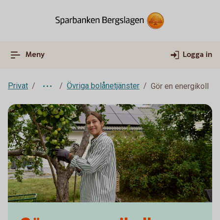
Meny
Logga in
Privat
Övriga bolånetjänster
Gör en energikoll