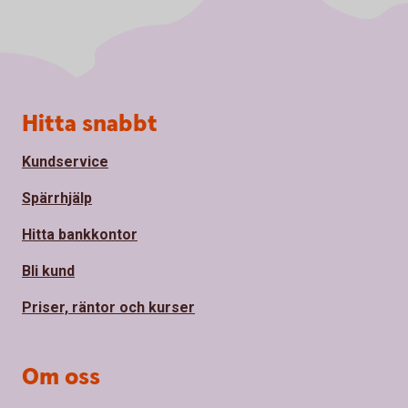
Sidfot
Hitta snabbt
Kundservice
Spärrhjälp
Hitta bankkontor
Bli kund
Priser, räntor och kurser
Om oss