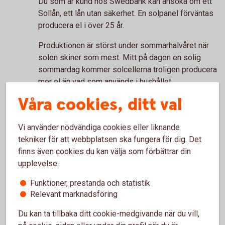
Du som är kund hos Swedbank kan ansöka om ett
Sollån, ett lån utan säkerhet. En solpanel förväntas
producera el i över 25 år.
Produktionen är störst under sommarhalvåret när
solen skiner som mest. Mitt på dagen en solig
sommardag kommer solcellerna troligen producera
mer el än vad som används i hushållet.
Våra cookies, ditt val
Vi använder nödvändiga cookies eller liknande
Gör en energikoll
tekniker för att webbplatsen ska fungera för dig. Det
finns även cookies du kan välja som förbättrar din
Höga elpriser kan sätta spår i plånboken. Få koll på
upplevelse:
energiförbrukningen och tips på energismarta
åtgärder som kan sänka dina elkostnader.
Funktioner, prestanda och statistik
Relevant marknadsföring
Gör en
energikoll
Du kan ta tillbaka ditt cookie-medgivande när du vill,