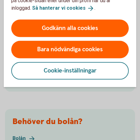
på cookie-sidan eller under din profil när du är
inloggad.
Så hanterar vi
cookies
.
Energibesparande åtgärder
Godkänn alla cookies
Ta hjälp av ett Energilån när du ska renovera för att
Bara nödvändiga cookies
sänka din elförbrukning. Om du ska skaffa solceller
så erbjuder vi Sollån.
Cookie-inställningar
Energilån
Sollån
Behöver du bolån?
Bolån