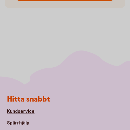
Sidfot
Hitta snabbt
Kundservice
Spärrhjälp