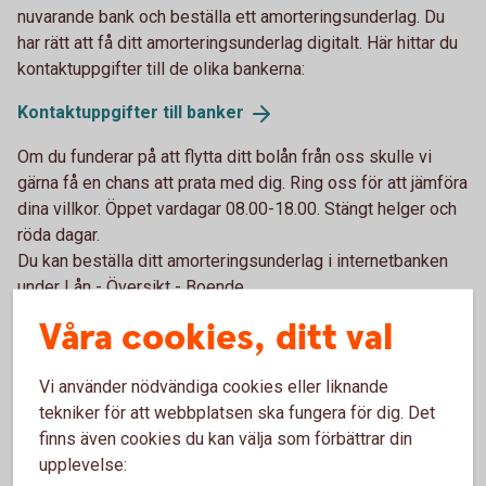
nuvarande bank och beställa ett amorteringsunderlag. Du
har rätt att få ditt amorteringsunderlag digitalt. Här hittar du
kontaktuppgifter till de olika bankerna:
Kontaktuppgifter till
banker
Om du funderar på att flytta ditt bolån från oss skulle vi
gärna få en chans att prata med dig. Ring oss för att jämföra
dina villkor. Öppet vardagar 08.00-18.00. Stängt helger och
röda dagar.
Du kan beställa ditt amorteringsunderlag i internetbanken
under Lån - Översikt - Boende.
Våra cookies, ditt val
Flytta ditt bolån till
oss
Ring 0581-880 00
Vi använder nödvändiga cookies eller liknande
tekniker för att webbplatsen ska fungera för dig. Det
finns även cookies du kan välja som förbättrar din
upplevelse: