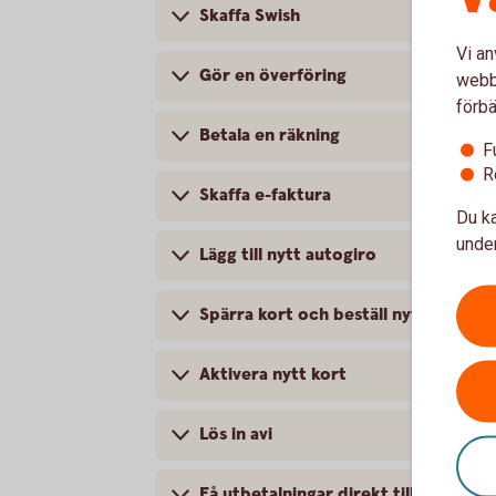
Skaffa Swish
Vi an
Gör en överföring
webbp
förbä
Betala en räkning
F
R
Skaffa e-faktura
Du ka
under
Lägg till nytt autogiro
Spärra kort och beställ nytt kort
Aktivera nytt kort
Lös in avi
Få utbetalningar direkt till ditt kont