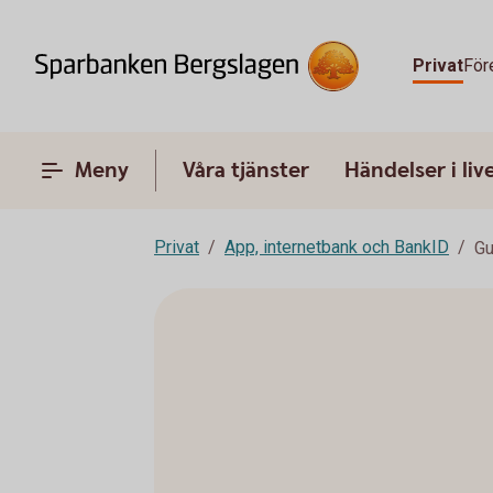
Privat
För
Meny
Våra tjänster
Händelser i liv
Privat
App, internetbank och BankID
Gu