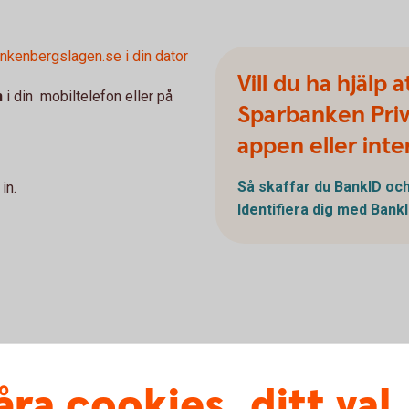
nkenbergslagen.se i din dator
Vill du ha hjälp 
n
i din mobiltelefon eller på
Sparbanken Priv
appen eller int
Så skaffar du BankID o
in.
Identifiera dig med Bank
 och internetbanken
åra cookies, ditt val