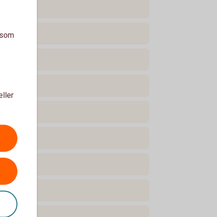
a som
eller