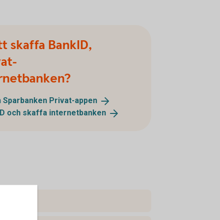
att skaffa BankID,
at-
ernetbanken?
ch Sparbanken
Privat-appen
ID och skaffa
internetbanken