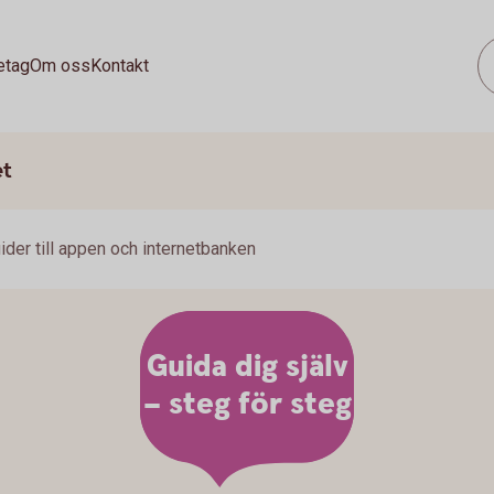
etag
Om oss
Kontakt
et
ider till appen och internetbanken
Guida dig själv
– steg för steg