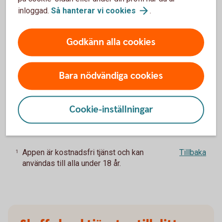
Anslut till Apple Pay för
unga
inloggad.
Så hanterar vi
cookies
.
Våra digitala
betaltjänster
Godkänn alla cookies
Bara nödvändiga cookies
Pris för Appen
Årsavgift
Cookie-inställningar
0 kr
1
Appen är kostnadsfri tjänst och kan
Tillbaka
1
användas till alla under 18 år.