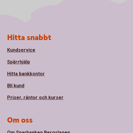
Sidfot
Hitta snabbt
Kundservice
Spärrhjälp
Hitta bankkontor
Bli kund
Priser, räntor och kurser
Om oss
Om Sparbanken Bergslagen