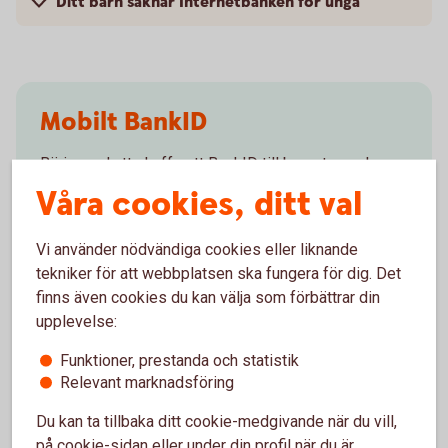
Ditt barn saknar Internetbanken för unga
Mobilt BankID
Börja med att skaffa ett BankID till barnet som kan
användas för banktjänster - vi kallar det Mobilt
Våra cookies, ditt val
SäkerhetsID.
Vi använder nödvändiga cookies eller liknande
Skaffa BankID till ditt
barn
tekniker för att webbplatsen ska fungera för dig. Det
finns även cookies du kan välja som förbättrar din
upplevelse:
Apple Pay
Funktioner, prestanda och statistik
Relevant marknadsföring
Barn och unga som är 13-17 år kan ansluta sitt
bankkort till Apple Pay.
Du kan ta tillbaka ditt cookie-medgivande när du vill,
på cookie-sidan eller under din profil när du är