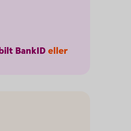
ilt
BankID
eller