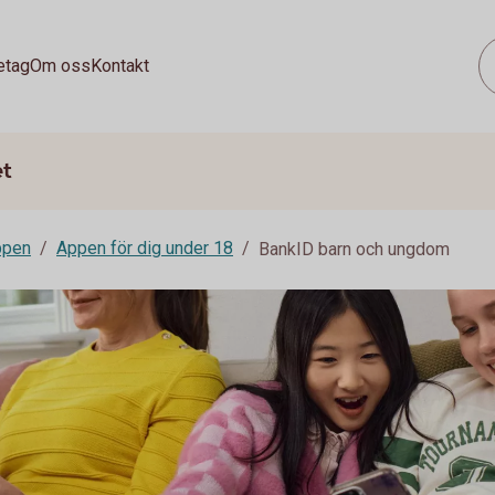
etag
Om oss
Kontakt
et
ppen
Appen för dig under 18
BankID barn och ungdom