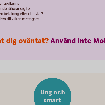
ler godkänner.
identifierar dig för.
n betalning eller ett avtal?
era till vilken mottagare.
t dig oväntat?
Använd
inte
Mob
Ung och
smart