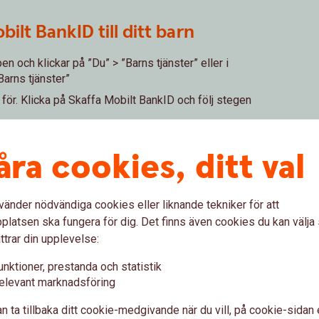
ilt BankID till ditt barn
 och klickar på ”Du” > ”Barns tjänster” eller i
Barns tjänster”
 för. Klicka på Skaffa Mobilt BankID och följ stegen
 ”Du” > ”Mobilt BankID” > ”Beställ eller förnya
åra cookies, ditt val
 godkänna.
kod är det klart
vänder nödvändiga cookies eller liknande tekniker för att
latsen ska fungera för dig. Det finns även cookies du kan välj
ttrar din upplevelse:
unktioner, prestanda och statistik
elevant marknadsföring
n ta tillbaka ditt cookie-medgivande när du vill, på cookie-sidan 