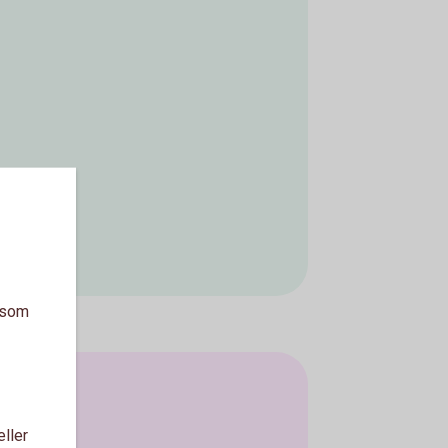
a som
eller