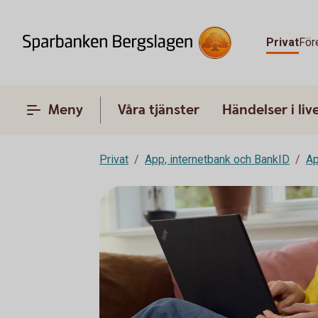
Privat
För
Meny
Våra tjänster
Händelser i liv
Privat
App, internetbank och BankID
A