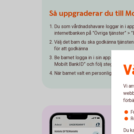
Så uppgraderar du till Mob
Du som vårdnadshavare loggar in i appen
internetbanken på ”Övriga tjänster” > ”
Välj det barn du ska godkänna tjänsten
för att godkänna
Be barnet logga in i sin app och gå till
V
Mobilt BankID” och följ stegen för att
När barnet valt en personlig säkerhets
Vi an
webbp
förbä
F
R
Du ka