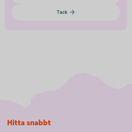
Tack
Sidfot
Hitta snabbt