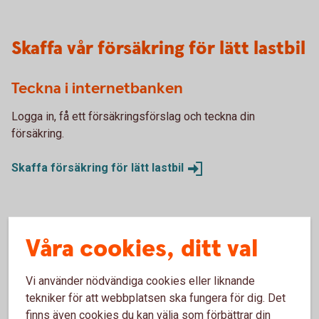
Skaffa vår försäkring för lätt lastbil
Teckna i internetbanken
Logga in, få ett försäkringsförslag och teckna din
försäkring.
Skaffa försäkring för lätt
lastbil
Ring oss
Våra cookies, ditt val
Vi hjälper dig gärna att teckna försäkringen över telefon.
Vi använder nödvändiga cookies eller liknande
Ring 0581-880 00 och skaffa försäkring för lätt
tekniker för att webbplatsen ska fungera för dig. Det
lastbil
finns även cookies du kan välja som förbättrar din