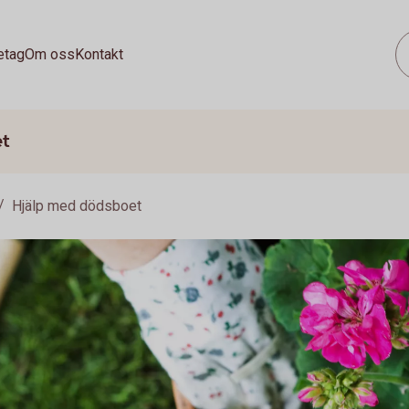
etag
Om oss
Kontakt
et
Hjälp med dödsboet