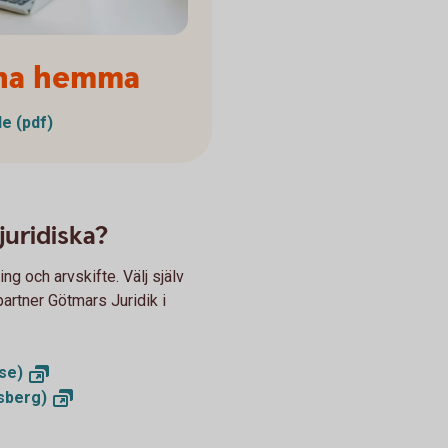
 ha hemma
e (pdf)
juridiska?
g och arvskifte. Välj själv
partner Götmars Juridik i
se)
sberg)