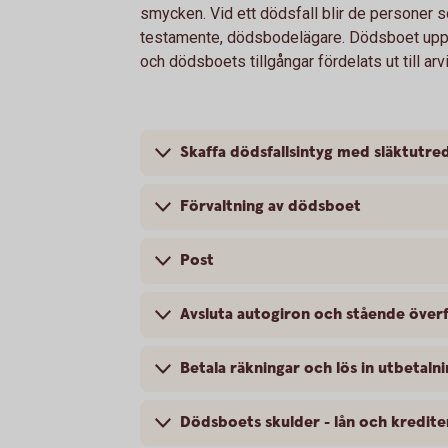
smycken. Vid ett dödsfall blir de personer so
testamente, dödsbodelägare. Dödsboet upphö
och dödsboets tillgångar fördelats ut till arv
Skaffa dödsfallsintyg med släktutre
Förvaltning av dödsboet
Post
Avsluta autogiron och stående över
Betala räkningar och lös in utbetaln
Dödsboets skulder - lån och kredite