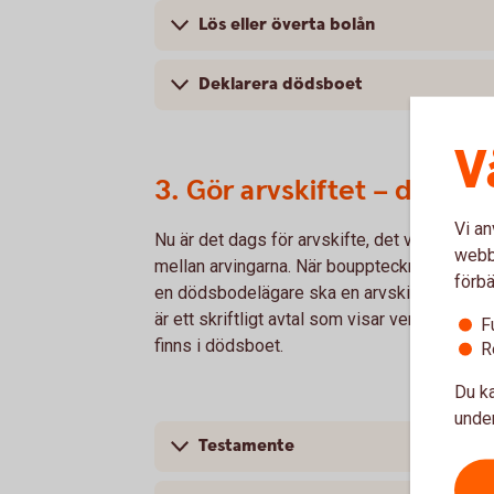
Lös eller överta bolån
Deklarera dödsboet
V
3. Gör arvskiftet – dela up
Vi an
Nu är det dags för arvskifte, det vill säga d
webbp
mellan arvingarna. När bouppteckningen är r
förbä
en dödsbodelägare ska en arvskifteshandlin
är ett skriftligt avtal som visar vem som ska
F
finns i dödsboet.
R
Du ka
under
Testamente