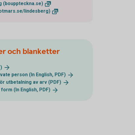
ng
(bouppteckna.se)
otmars.se/lindesberg)
er och blanketter
)
vate person (In English,
PDF)
ör utbetalning av arv
(PDF)
 form (In English,
PDF)