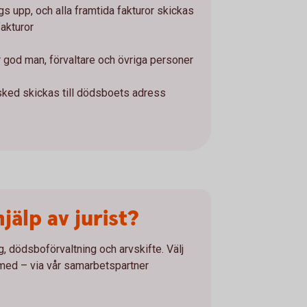
gs upp, och alla framtida fakturor skickas
akturor
r god man, förvaltare och övriga personer
sked skickas till dödsboets adress
älp av jurist?
, dödsboförvaltning och arvskifte. Välj
 med – via vår samarbetspartner