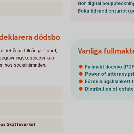
Gör digital bouppteckni
Boka tid med en jurist
(g
 deklarera dödsbo
Vanliga fullmakt
det finns tillgångar i boet,
ll begravningskostnader kan
an hos socialnämnden.
Fullmakt dödsbo
(PDF
Power of attorney pri
Fördelningsblankett f
Distribution of estate
hos Skatteverket