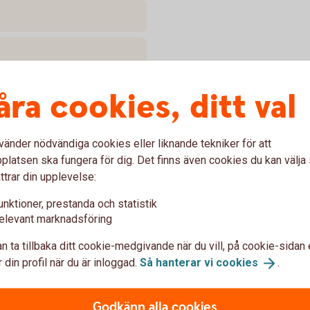
åra cookies, ditt val
p arvet
vänder nödvändiga cookies eller liknande tekniker för att
ela upp den avlidnes tillgångar
latsen ska fungera för dig. Det finns även cookies du kan välj
egistrerad och det finns mer än
ttrar din upplevelse:
g göras. Arvskifteshandlingen
 få vad av de tillgångar som
unktioner, prestanda och statistik
elevant marknadsföring
n ta tillbaka ditt cookie-medgivande när du vill, på cookie-sidan 
 din profil när du är inloggad.
Så hanterar vi
cookies
.
Godkänn alla cookies