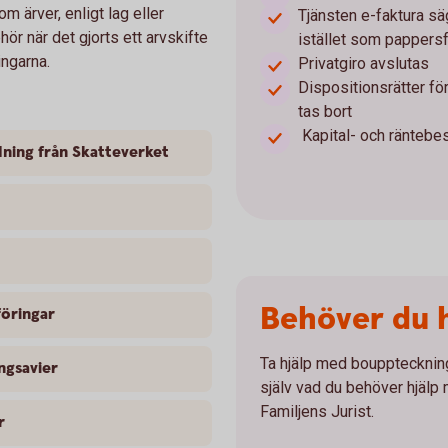
m ärver, enligt lag eller
Tjänsten e-faktura sä
r när det gjorts ett arvskifte
istället som pappersf
ingarna.
Privatgiro avslutas
Dispositionsrätter fö
tas bort
Kapital- och räntebe
dning från Skatteverket
Behöver du hj
föringar
Ta hjälp med bouppteckning
ingsavier
själv vad du behöver hjälp
Familjens Jurist.
r