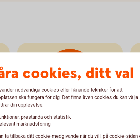
åra cookies, ditt val
Hantera PIN-
kod
vänder nödvändiga cookies eller liknande tekniker för att
latsen ska fungera för dig. Det finns även cookies du kan välj
ttrar din upplevelse:
Hantera kortets PIN-kod
unktioner, prestanda och statistik
elevant marknadsföring
PIN-kod för
kort
n ta tillbaka ditt cookie-medgivande när du vill, på cookie-sidan 