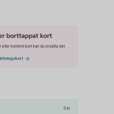
ler borttappat kort
et eller kommit bort kan du ersätta det.
ättningskort
0 kr