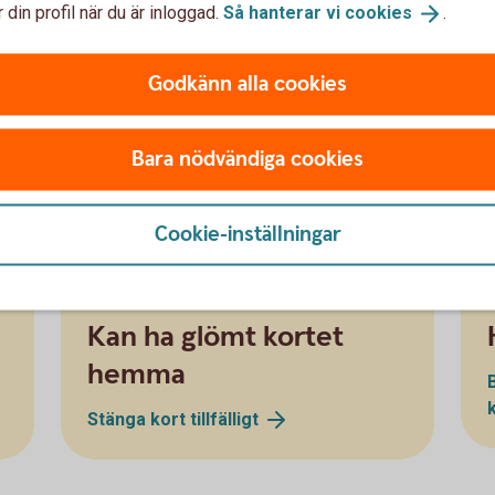
 din profil när du är inloggad.
Så hanterar vi
cookies
.
Godkänn alla cookies
Bara nödvändiga cookies
Stäng kort
tillfälligt
Cookie-inställningar
Kan ha glömt kortet
hemma
Stänga kort
tillfälligt