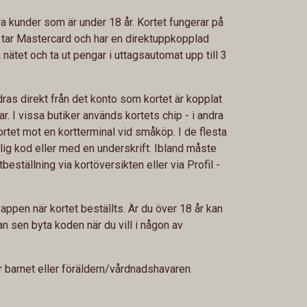
ra kunder som är under 18 år. Kortet fungerar på
m tar Mastercard och har en direktuppkopplad
 nätet och ta ut pengar i uttagsautomat upp till 3
ras direkt från det konto som kortet är kopplat
erar. I vissa butiker används kortets chip - i andra
rtet mot en kortterminal vid småköp. I de flesta
ig kod eller med en underskrift. Ibland måste
tbeställning via kortöversikten eller via Profil -
i appen när kortet beställts. Är du över 18 år kan
an sen byta koden när du vill i någon av
 barnet eller föräldern/vårdnadshavaren