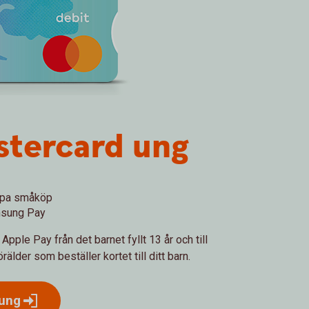
stercard ung
lippa småköp
amsung Pay
pple Pay från det barnet fyllt 13 år och till
lder som beställer kortet till ditt barn.
ung