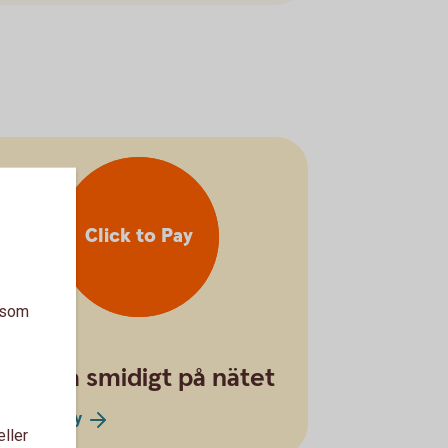
Click to Pay
a som
Shoppa smidigt på nätet
Click to
Pay
eller