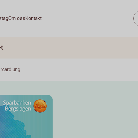
etag
Om oss
Kontakt
et
rcard ung