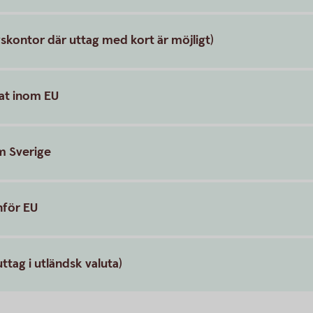
skontor där uttag med kort är möjligt)
mat inom EU
m Sverige
nför EU
ttag i utländsk valuta)