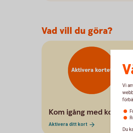
Vad vill du göra?
V
Aktivera kortet
Vi an
webbp
förbä
Kom igång med kortet
F
R
Aktivera ditt
kort
Du ka