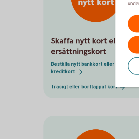
nytt kort
under
Skaffa nytt kort eller
ersättningskort
Beställa nytt bankkort eller
kreditkort
Trasigt eller borttappat
kort