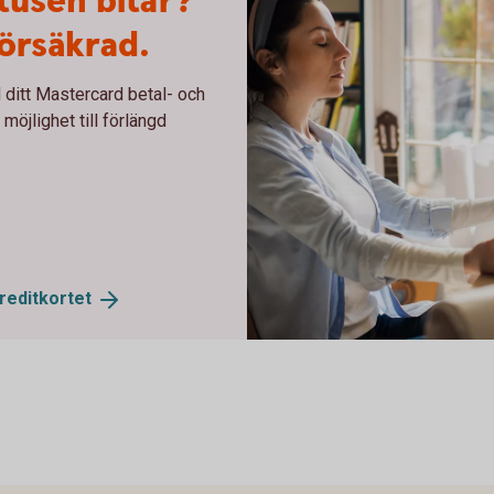
tusen bitar?
försäkrad.
 ditt Mastercard betal- och
möjlighet till förlängd
reditkortet
Woman broken laptop - Master