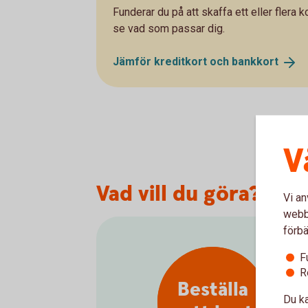
Funderar du på att skaffa ett eller flera 
se vad som passar dig.
Jämför kreditkort och
bankkort
V
Vad vill du göra?
Vi an
webbp
förbä
F
R
Beställa
Du ka