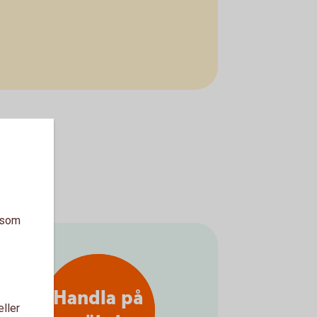
a som
Handla på
eller