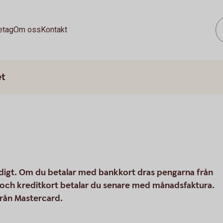
etag
Om oss
Kontakt
et
idigt. Om du betalar med bankkort dras pengarna från
 och kreditkort betalar du senare med månadsfaktura.
från Mastercard.