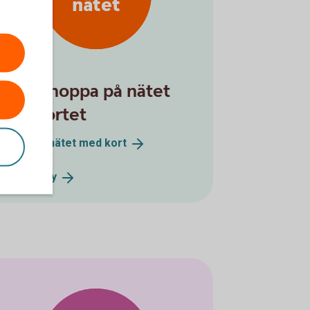
nätet
Börja shoppa på nätet
med kortet
Handla på nätet med
kort
Click to
Pay