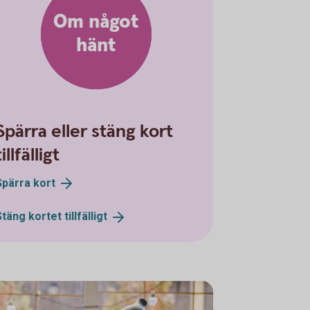
Om något
hänt
Spärra eller stäng kort
tillfälligt
Spärra
kort
Stäng kortet
tillfälligt