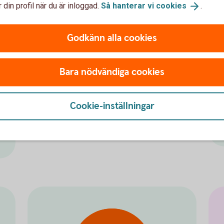
kortet
 din profil när du är inloggad.
Så hanterar vi
cookies
.
Godkänn alla cookies
Kom igång med det nya
Bara nödvändiga cookies
kortet
Aktivera ditt
kort
Cookie-inställningar