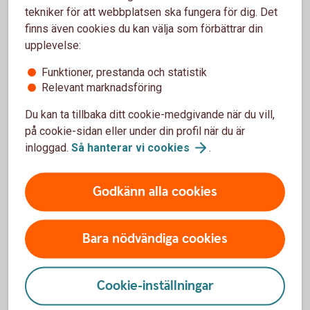
tekniker för att webbplatsen ska fungera för dig. Det
Beställa nytt
bankkort
finns även cookies du kan välja som förbättrar din
upplevelse:
Funktioner, prestanda och statistik
Relevant marknadsföring
Ersätt trasigt eller borttappat kort
Du kan ta tillbaka ditt cookie-medgivande när du vill,
på cookie-sidan eller under din profil när du är
Om ditt kort är trasigt, slitet eller kommit bort kan du
inloggad.
Så hanterar vi
cookies
.
ersätta det.
Trasigt kort? Skaffa
ersättningskort
Godkänn alla cookies
Bara nödvändiga cookies
Pris för Mastercard ung
Cookie-inställningar
Årsavgift