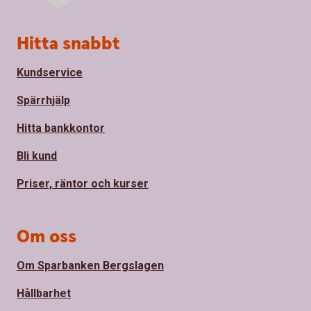
Sidfot
Hitta snabbt
Kundservice
Spärrhjälp
Hitta bankkontor
Bli kund
Priser, räntor och kurser
Om oss
Om Sparbanken Bergslagen
Hållbarhet