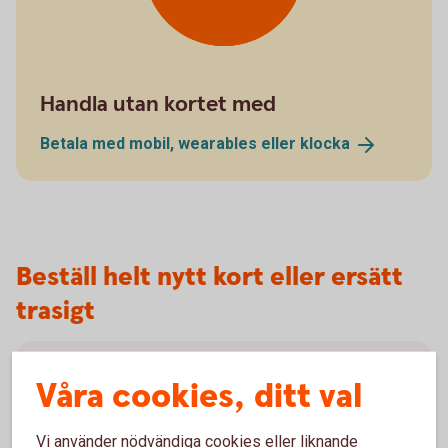
Handla utan kortet med
Betala med mobil, wearables eller
klocka
Beställ helt nytt kort eller ersätt
trasigt
Beställ helt nytt kort
Våra cookies, ditt val
Läs mer om hur du beställer ett helt nytt bankkort.
Vi använder nödvändiga cookies eller liknande