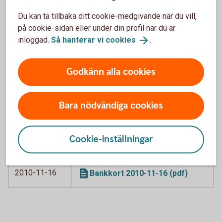
kreditkort Visa 2016-06-04
Du kan ta tillbaka ditt cookie-medgivande när du vill,
(pdf)
på cookie-sidan eller under din profil när du är
inloggad.
Så hanterar vi
cookies
.
2016-04-06
Swedbank American Express
2016-04-06
(pdf)
Godkänn alla cookies
2012-02-01
Bankkort Business 2012-12-01
(pdf)
Bara nödvändiga cookies
2012-02-01
Bankkort Business, särskilda
villkor 2012-02-01 (pdf)
Cookie-inställningar
2012-12-01
Kortkredit 2012-12-01 (pdf)
2010-11-16
Bankkort 2010-11-16 (pdf)