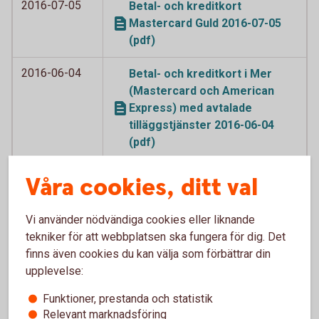
2016-07-05
Betal- och kreditkort
Mastercard Guld 2016-07-05
(pdf)
2016-06-04
Betal- och kreditkort i Mer
(Mastercard och American
Express) med avtalade
tilläggstjänster 2016-06-04
(pdf)
2016-06-04
Betal- och kreditkort
Våra cookies, ditt val
Mastercard (tidigare
Världsnaturkortet) och
Vi använder nödvändiga cookies eller liknande
Världsnaturkortet betal- och
tekniker för att webbplatsen ska fungera för dig. Det
kreditkort Mastercard 2016-
finns även cookies du kan välja som förbättrar din
06-04 (pdf)
upplevelse:
2016-06-04
Betal- och kreditkort
Funktioner, prestanda och statistik
Mastercard, betal- och
Relevant marknadsföring