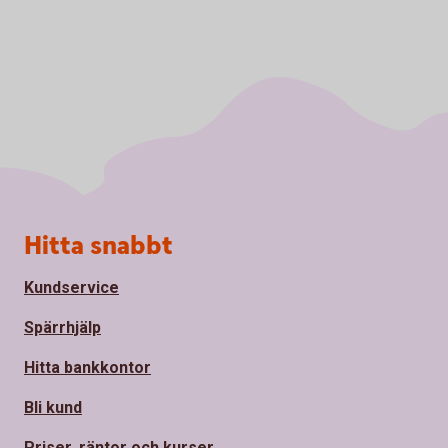
Sidfot
Hitta snabbt
Kundservice
Spärrhjälp
Hitta bankkontor
Bli kund
Priser, räntor och kurser