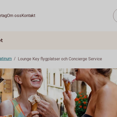
etag
Om oss
Kontakt
et
atinum
Lounge Key flygplatser och Concierge Service