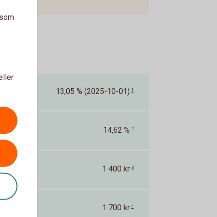
a som
eller
13,05 % (2025-10-01)
1
14,62 %
2
1 400 kr
3
1 700 kr
4