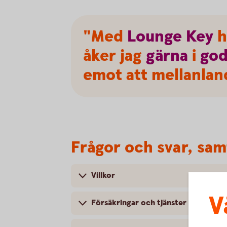
"Med
Lounge
Key
h
åker jag
gärna
i
go
emot att mellanlan
Frågor och svar, samt
Villkor
V
Försäkringar och tjänster