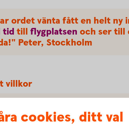
ar ordet vänta fått en helt ny
d
tid
till
flygplatsen
och ser til
da!" Peter, Stockholm
 villkor
åra cookies, ditt val