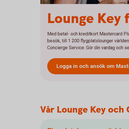
Lounge Key f
Med betal- och kreditkort Mastercard Pla
besök, till 1 200 flygplatslounger värld
Concierge Service. Gör din vardag och s
Logga in och ansök om Mas
Vår Lounge Key och 