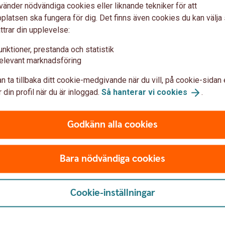
tinum
vänder nödvändiga cookies eller liknande tekniker för att
latsen ska fungera för dig. Det finns även cookies du kan välj
ttrar din upplevelse:
unktioner, prestanda och statistik
 Mastercard Platinum
elevant marknadsföring
n ta tillbaka ditt cookie-medgivande när du vill, på cookie-sidan 
 din profil när du är inloggad.
Så hanterar vi
cookies
.
Godkänn alla cookies
Bara nödvändiga cookies
Cookie-inställningar