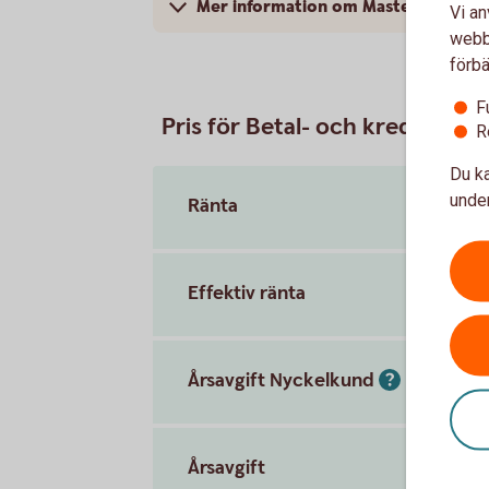
Mer information om Mastercard Pla
Vi an
webbp
förbä
F
Pris för Betal- och kreditkort
R
Du ka
under
Ränta
Effektiv ränta
Årsavgift Nyckelkund
Årsavgift