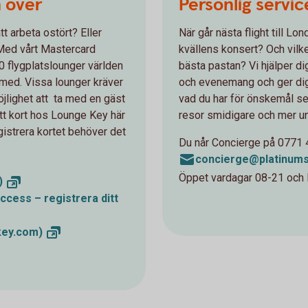
n över
Personlig servi
att arbeta ostört? Eller
När går nästa flight till Lond
 Med vårt Mastercard
kvällens konsert? Och vilk
200 flygplatslounger världen
bästa pastan? Vi hjälper di
 med. Vissa lounger kräver
och evenemang och ger dig 
möjlighet att ta med en gäst
vad du har för önskemål ser
tt kort hos Lounge Key här
resor smidigare och mer u
egistrera kortet behöver det
Du når Concierge på 0771 4
concierge@platinums
Öppet vardagar 08-21 och 
)
ccess – registrera ditt
key.com)