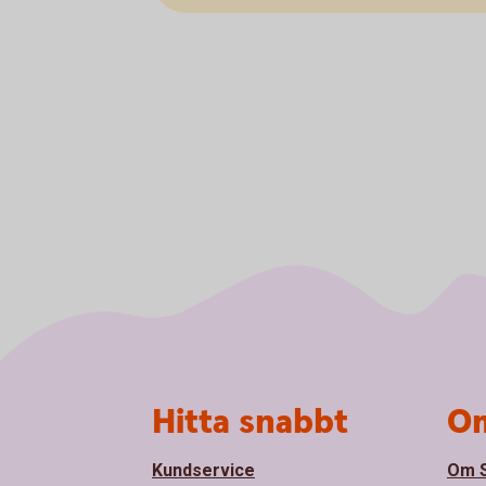
Sidfot
Hitta snabbt
Om
Kundservice
Om S