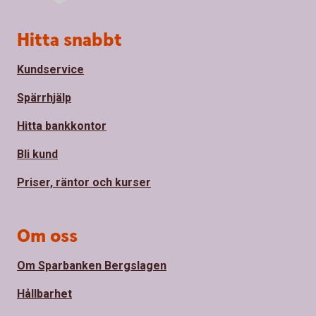
Sidfot
Hitta snabbt
Kundservice
Spärrhjälp
Hitta bankkontor
Bli kund
Priser, räntor och kurser
Om oss
Om Sparbanken Bergslagen
Hållbarhet