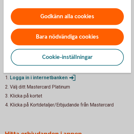
erbjudandet. Erbjudandet gäller under 2026.
Godkänn alla cookies
Bara nödvändiga cookies
Ta del av alla erbjudanden för
Mastercard Platinum
Cookie-inställningar
Hitta erbjudanden i internettbanken
Logga in i
internetbanken
Välj ditt Mastercard Platinum
Klicka på kortet
Klicka på Kortdetaljer/Erbjudande från Mastercard