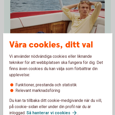
Våra cookies, ditt val
Vi använder nödvändiga cookies eller liknande
tekniker för att webbplatsen ska fungera för dig. Det
finns även cookies du kan välja som förbättrar din
30 % på The Resort Co
upplevelse:
Upptäck The Resort Co stiliga semesterplagg
Funktioner, prestanda och statistik
Relevant marknadsföring
Kollektionerna erbjuder pikétröjor, t-shirts, skjortor,
badbyxor, solglasögon och andra accessoarer.
Du kan ta tillbaka ditt cookie-medgivande när du vill,
på cookie-sidan eller under din profil när du är
Använd ditt Mastercard Platinum för att ta del av
inloggad.
Så hanterar vi
cookies
.