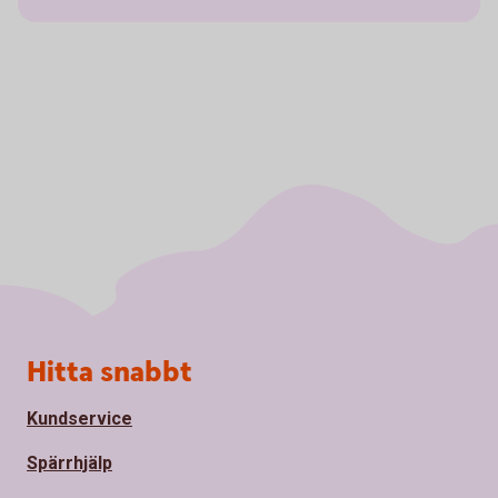
Sidfot
Hitta snabbt
Kundservice
Spärrhjälp