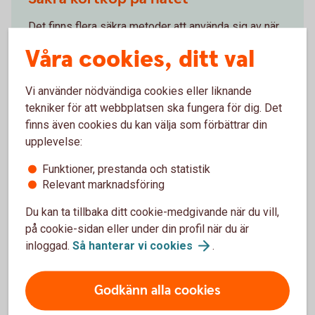
Det finns flera säkra metoder att använda sig av när
du betalar med kort online.
Våra cookies, ditt val
Mastercard Identity
Check
Vi använder nödvändiga cookies eller liknande
Stark
kundautentisering
tekniker för att webbplatsen ska fungera för dig. Det
finns även cookies du kan välja som förbättrar din
upplevelse:
Funktioner, prestanda och statistik
Vanliga frågor och svar om att
Relevant marknadsföring
handla på nätet med kort
Du kan ta tillbaka ditt cookie-medgivande när du vill,
på cookie-sidan eller under din profil när du är
inloggad.
Så hanterar vi
cookies
.
Vilka kort kan jag använda för internetköp?
Vad behöver jag tänka på innan jag handlar med
Godkänn alla cookies
mitt kort på nätet?