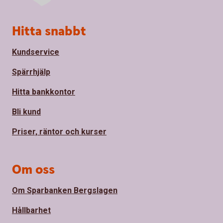
Sidfot
Hitta snabbt
Kundservice
Spärrhjälp
Hitta bankkontor
Bli kund
Priser, räntor och kurser
Om oss
Om Sparbanken Bergslagen
Hållbarhet