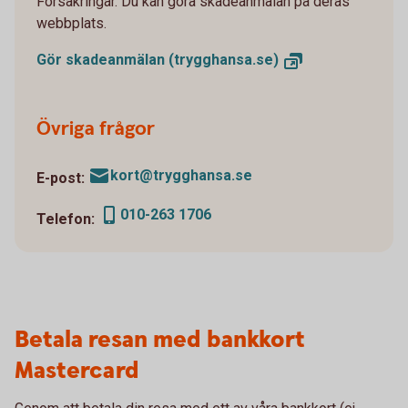
Försäkringar. Du kan göra skadeanmälan på deras
webbplats.
Gör skadeanmälan
(trygghansa.se)
Övriga frågor
kort@trygghansa.se
E-post:
010-263 1706
Telefon:
Betala resan med bankkort
Mastercard