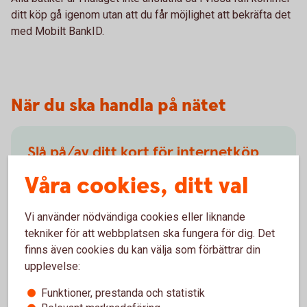
ditt köp gå igenom utan att du får möjlighet att bekräfta det
med Mobilt BankID.
När du ska handla på nätet
Slå på/av ditt kort för internetköp
Våra cookies, ditt val
För att kunna handla på nätet behöver du slå på ditt
kort för internetköp, det gör du enkelt i
internetbanken eller i appen.
Vi använder nödvändiga cookies eller liknande
tekniker för att webbplatsen ska fungera för dig. Det
Slå på/av ditt kort för
internetköp
finns även cookies du kan välja som förbättrar din
upplevelse:
Funktioner, prestanda och statistik