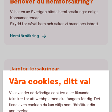
Behöver du hemförsäkring?
Vi har en av Sveriges bästa hemförsäkringar enligt
Konsumenternas.
Skydd för såväl hem och saker vi brand och inbrott.
Hemförsäkring
Jämför försäkringar
Våra cookies, ditt val
Är det svårt att veta vilken försäkring du ska välja?
Jämför försäkringar hos
Vi använder nödvändiga cookies eller liknande
Konsumenternas.se
tekniker för att webbplatsen ska fungera för dig. Det
finns även cookies du kan välja som förbättrar din
upplevelse: