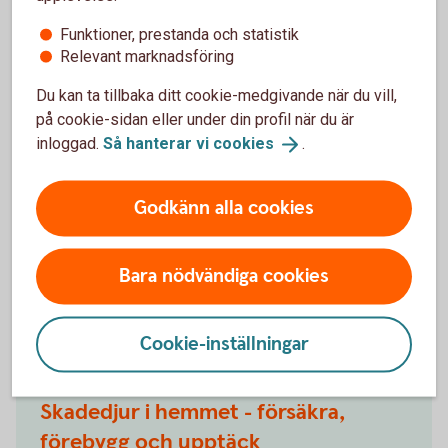
Funktioner, prestanda och statistik
Skillnad mellan säkerhet och
Relevant marknadsföring
katastrof
Du kan ta tillbaka ditt cookie-medgivande när du vill,
på cookie-sidan eller under din profil när du är
Genom att vidta dessa förebyggande åtgärder kan du
inloggad.
Så hanterar vi
cookies
.
avsevärt minska risken för bränder och skydda liv och
egendom. Brandsäkerhet är en gemensam ansträngning
som kräver medvetenhet och engagemang från alla
Godkänn alla cookies
medlemmar i hemmet. Ta inte lätt på dessa åtgärder – de
kan vara skillnaden mellan säkerhet och katastrof.
Bara nödvändiga cookies
Andra läste också
Cookie-inställningar
Skadedjur i hemmet - försäkra,
förebygg och upptäck