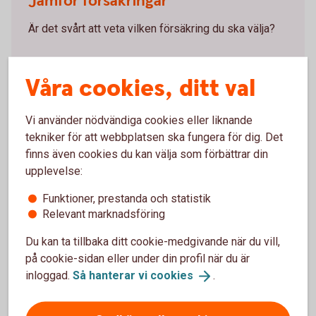
Jämför försäkringar
Är det svårt att veta vilken försäkring du ska välja?
Jämför försäkringar hos
Våra cookies, ditt val
Konsumenternas.se
Vi använder nödvändiga cookies eller liknande
tekniker för att webbplatsen ska fungera för dig. Det
Hur kan en villahemförsäkring
finns även cookies du kan välja som förbättrar din
upplevelse:
hjälpa?
Funktioner, prestanda och statistik
Relevant marknadsföring
Professionell skadedjursbekämpning
Du kan ta tillbaka ditt cookie-medgivande när du vill,
Många villahemförsäkringar täcker kostnader för
på cookie-sidan eller under din profil när du är
professionell skadedjursbekämpning om skadedjuren
inloggad.
Så hanterar vi
cookies
.
orsakat skador som täcks av försäkringen