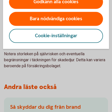
Godkänn alla cookies
Vad täcker försäkringen?
Hemförsäkringar kan variera i täckning. Vissa täcker skador
Bara nödvändiga cookies
orsakade av skadedjur, medan andra inte gör det. Det är
viktigt att noga granska försäkringspolicyn.
Cookie-inställningar
Självrisk och begränsningar
Notera storleken på självrisken och eventuella
begränsningar i täckningen för skadedjur. Detta kan variera
beroende på försäkringsbolaget.
Andra läste också
Så skyddar du dig från brand