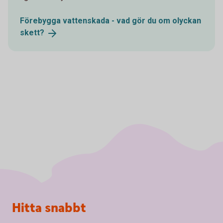
Förebygga vattenskada - vad gör du om olyckan
skett?
Sidfot
Hitta snabbt