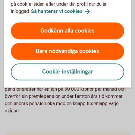
på cookie-sidan eller under din profil när du är
– Om den ena föräldern tar ett större ansvar för hem och
inloggad.
Så hanterar vi
cookies
.
barn genom att arbeta deltid under några år bör den förälder
som arbetar heltid och sannolikt har en högre inkomst
kompensera den andra. Det kan man göra genom ett extra
Godkänn alla cookies
sparande i den andras namn, som enskild egendom, eller
genom att överföra pensionsrätter för premiepension,
säger Madelén Falkenhäll.
Bara nödvändiga cookies
Som gifta kan man överföra pensionsrätter för
premiepension till varandra. Det innebär att den ena överför
Cookie-inställningar
de pengar som skulle satts av till sin premiepension till
make, maka eller registrerade partner. Om den som överför
pensionsrätter har en lön på 30 000 kronor per månad och
överför sin premiepension under femton års tid kommer
den andras pension öka med en knapp tusenlapp varje
månad.