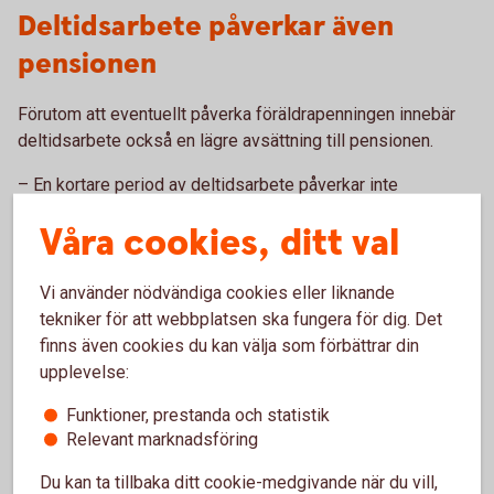
Deltidsarbete påverkar även
pensionen
Förutom att eventuellt påverka föräldrapenningen innebär
deltidsarbete också en lägre avsättning till pensionen.
– En kortare period av deltidsarbete påverkar inte
pensionen så mycket. Och under barnets fyra första år får
Våra cookies, ditt val
den förälder som tjänar minst pensionsrätt för barnår, det
vill säga extrapengar till sin pension. Men blir man kvar i en
längre period av deltidsarbete kommer pensionen
Vi använder nödvändiga cookies eller liknande
påverkas, säger Madelén Falkenhäll.
tekniker för att webbplatsen ska fungera för dig. Det
finns även cookies du kan välja som förbättrar din
Pensionen grundas på den lön man har under hela
upplevelse:
arbetslivet. Det innebär att en längre period med lägre lön
kommer att ge en lägre pension. Utöver det kan en lägre lön
Funktioner, prestanda och statistik
Relevant marknadsföring
också innebära att det blir svårare att spara till sin pension
men även till annat.
Du kan ta tillbaka ditt cookie-medgivande när du vill,