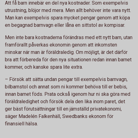
Att få barn innebär en del nya kostnader. Som exempelvis
utrustning, blöjor med mera. Men allt behöver inte vara nytt.
Man kan exempelvis spara mycket pengar genom att köpa
en begagnad barnvagn eller låna en sittstol av kompisar.
Men inte bara kostnaderna förändras med ett nytt barn, utan
framförallt påverkas ekonomin genom att inkomsten
minskar när man är föräldraledig. Om möjligt, är det därför
bra att förbereda för den nya situationen redan innan barnet
kommer, och kanske spara lite extra.
– Försök att sätta undan pengar till exempelvis barnvagn,
bilbarnstol och annat som ni kommer behöva till er bebis,
innan barnet föds. Prata också igenom hur ni ska göra med
föräldraledighet och försök dela den lika inom paret, det
ger bäst förutsättningar till en jämställd privatekonomi,
säger Madelén Falkenhäll, Swedbanks ekonom för
finansiell hälsa.