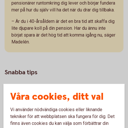
pensionärer runtomkring dig lever och börjar fundera
mer på hur du själv vill ha det när du drar dig tillbaka.
– Är du i 40-årsåldern är det en bra tid att skaffa dig
lite djupare koll på din pension. Har du ännu inte
börjat spara är det hög tid att komma igång nu, säger
Madelén.
Snabba tips
Våra cookies, ditt val
Se till att få tjänstepension eller att bli
kompenserad om du har ett jobb som inte ger
dig tjänstepension.
Vi använder nödvändiga cookies eller liknande
Det är fortfarande långt kvar till pensionen och
tekniker för att webbplatsen ska fungera för dig. Det
du kan ta risk i ditt pensionssparande och få
finns även cookies du kan välja som förbättrar din