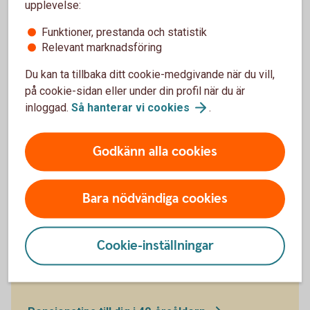
möjlighet till högre avkastning. Om du sparar i
upplevelse:
fonder, tänk på att avgiften spelar roll i längden.
Funktioner, prestanda och statistik
Bildar man familj och den ena jobbar deltid och
Relevant marknadsföring
tar större ansvar under småbarnsår bör man
kompensera varandra ekonomiskt för det.
Du kan ta tillbaka ditt cookie-medgivande när du vill,
på cookie-sidan eller under din profil när du är
inloggad.
Så hanterar vi
cookies
.
Godkänn alla cookies
Bara nödvändiga cookies
40-åring
fler tips!
Cookie-inställningar