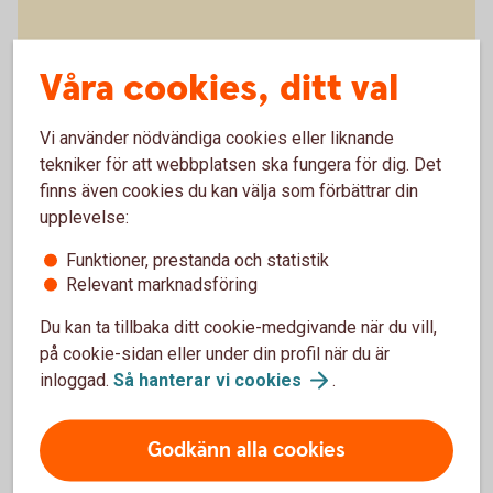
Blippa med mobilen
Våra cookies, ditt val
Betala med mobil, wearables eller
klocka
Vi använder nödvändiga cookies eller liknande
tekniker för att webbplatsen ska fungera för dig. Det
finns även cookies du kan välja som förbättrar din
upplevelse:
Funktioner, prestanda och statistik
Relevant marknadsföring
Spärra kort
omgående
Du kan ta tillbaka ditt cookie-medgivande när du vill,
på cookie-sidan eller under din profil när du är
inloggad.
Så hanterar vi
cookies
.
Godkänn alla cookies
Borttappat eller stulet kort?