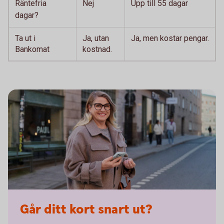
Räntefria
Nej
Upp till 55 dagar
dagar?
Ta ut i
Ja, utan
Ja, men kostar pengar.
Bankomat
kostnad.
Går ditt kort snart ut?