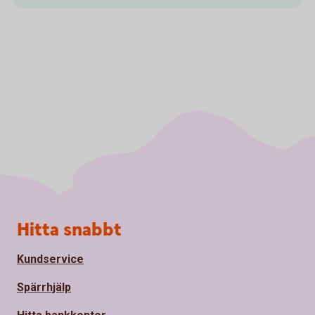
Sidfot
Hitta snabbt
Kundservice
Spärrhjälp