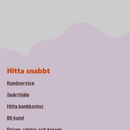
Sidfot
Hitta snabbt
Kundservice
Spärrhjälp
Hitta bankkontor
Bli kund
Priser, räntor och kurser