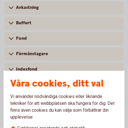
Avkastning
Buffert
Fond
Förmånstagare
Indexfond
Våra cookies, ditt val
Investeringssparkonto
Vi använder nödvändiga cookies eller liknande
Räntebärande värdepapper
tekniker för att webbplatsen ska fungera för dig. Det
finns även cookies du kan välja som förbättrar din
Ränta-på-ränta
upplevelse: