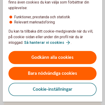
energianvändning
finns även cookies du kan välja som förbättrar din
upplevelse:
Sänk värmen hemma
Ta kortare duschar
Funktioner, prestanda och statistik
Relevant marknadsföring
Fyll disk- och tvättmaskinen helt innan du använder
dem
Du kan ta tillbaka ditt cookie-medgivande när du vill,
Byt värmesystem till en uppvärmningskälla som inte
på cookie-sidan eller under din profil när du är
använder fossila bränslen
inloggad.
Så hanterar vi
cookies
.
Tilläggsisolera vinden
Byt fönster
Hitta energitjuvarna i ditt hem, till exempel lampor och
Godkänn alla cookies
vitvaror
Så hittar du
energitjuvar
Bara nödvändiga cookies
Gör en kostnadsfri energikoll för att få förslag på
åtgärder
Gör en
energikoll
Cookie-inställningar