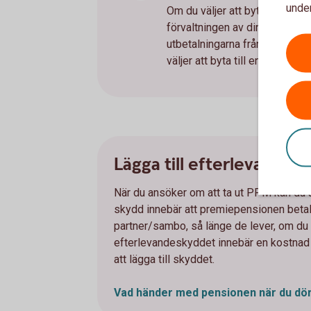
under
Om du väljer att byta till en 
förvaltningen av din pension. 
utbetalningarna från premiepens
väljer att byta till en tradition
Lägga till efterlevandesk
När du ansöker om att ta ut PPM kan du ä
skydd innebär att premiepensionen betal
partner/sambo, så länge de lever, om du sk
efterlevandeskyddet innebär en kostnad o
att lägga till skyddet.
Vad händer med pensionen när du dö