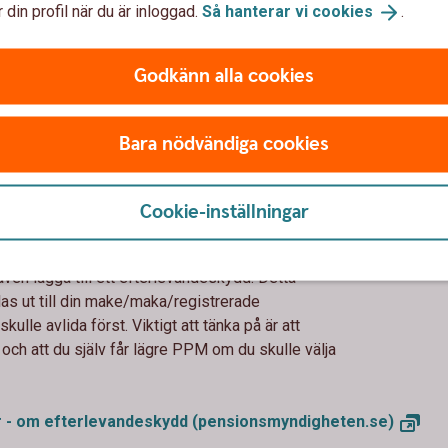
 din profil när du är inloggad.
Så hanterar vi
cookies
.
traditionell försäkring så tar Pensionsmyndigheten över
Detta val passar dig som vill ha en garanti på att
ionen inte sjunker kraftigt från ett år till ett annat. Om du
Godkänn alla cookies
ell försäkring kan du inte byta tillbaka sen.
Bara nödvändiga cookies
Cookie-inställningar
ydd eller inte?
ven lägga till ett efterlevandeskydd. Detta
as ut till din make/maka/registrerade
ulle avlida först. Viktigt att tänka på är att
ch att du själv får lägre PPM om du skulle välja
r - om efterlevandeskydd
(pensionsmyndigheten.se)