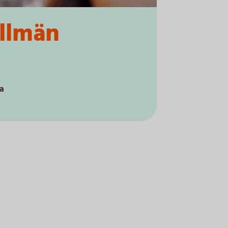
allmän
a