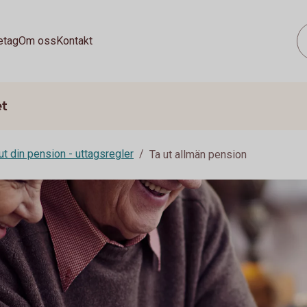
etag
Om oss
Kontakt
et
ut din pension - uttagsregler
Ta ut allmän pension