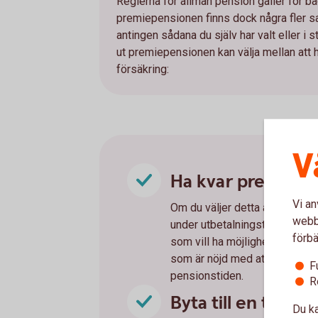
Reglerna för allmän pension gäller för
premiepensionen finns dock några fler sa
antingen sådana du själv har valt eller i 
ut premiepensionen kan välja mellan att ha 
försäkring:
V
Ha kvar premiepen
Vi an
Om du väljer detta alternativ k
webbp
under utbetalningstiden. Att 
förbä
som vill ha möjlighet att välja 
som är nöjd med att ha AP7 Så
F
pensionstiden.
R
Byta till en tradit
Du ka