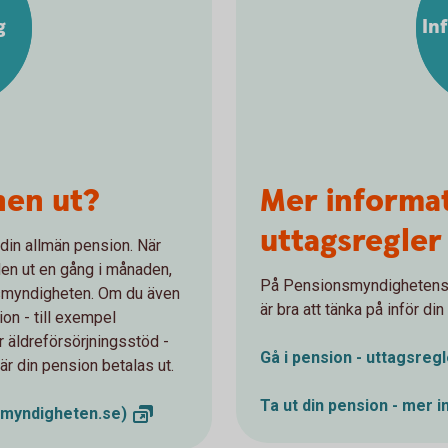
g
In
nen ut?
Mer informa
uttagsregler
ut din allmän pension. När
den ut en gång i månaden,
På Pensionsmyndighetens 
onsmyndigheten. Om du även
är bra att tänka på inför d
on - till exempel
r äldreförsörjningsstöd -
Gå i pension - uttagsreg
är din pension betalas ut.
Ta ut din pension - mer
i
smyndigheten.se)