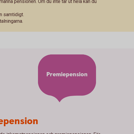
llmänna pensionen. Om du inte tar ut hela kan du
n samtidigt.
talningarna.
Premiepension
iepension