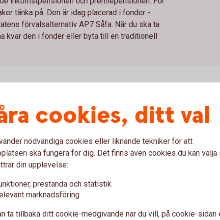
 både inkomstpensionen och premiepensionen. För
ker tänka på. Den är idag placerad i fonder -
statens förvalsalternativ AP7 Såfa. När du ska ta
kvar den i fonder eller byta till en traditionell
åra cookies, ditt val
sion i fonder
vänder nödvändiga cookies eller liknande tekniker för att
an du själv påverka vilken fond eller vilka fonder du har
latsen ska fungera för dig. Det finns även cookies du kan välj
ha kvar premiepensionen i fonder/fondförsäkring passar dig
ttrar din upplevelse:
fonder och risknivå själv. Det är också ett alternativ för dig
fa – en fond där risken minskar successivt under hela
unktioner, prestanda och statistik
elevant marknadsföring
ionell försäkring
n ta tillbaka ditt cookie-medgivande när du vill, på cookie-sidan 