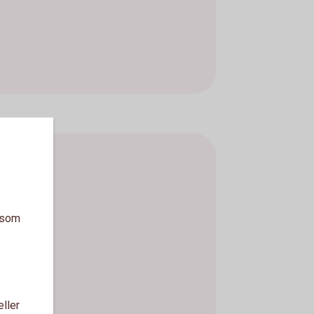
a som
eller