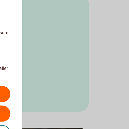
a som
eller