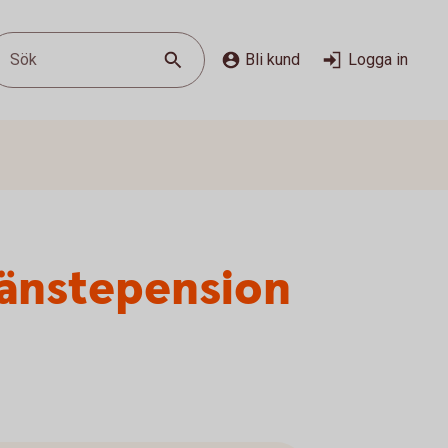
Sök
Bli kund
Logga in
tjänstepension