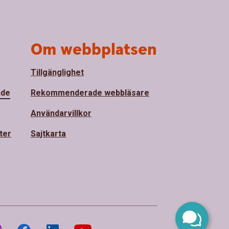
Om webbplatsen
Tillgänglighet
nde
Rekommenderade webbläsare
Användarvillkor
ter
Sajtkarta