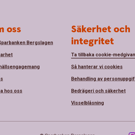
 oss
Säkerhet och
integritet
parbanken Bergslagen
barhet
Ta tillbaka cookie-medgiva
hällsengagemang
Så hanterar vi cookies
ss
Behandling av personuppgif
a hos oss
Bedrägeri och säkerhet
Visselblåsning