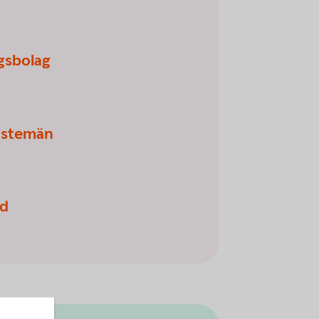
ngsbolag
änstemän
ld