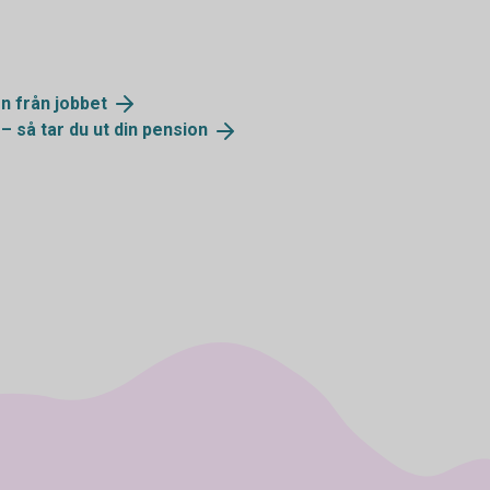
on från
jobbet
– så tar du ut din
pension