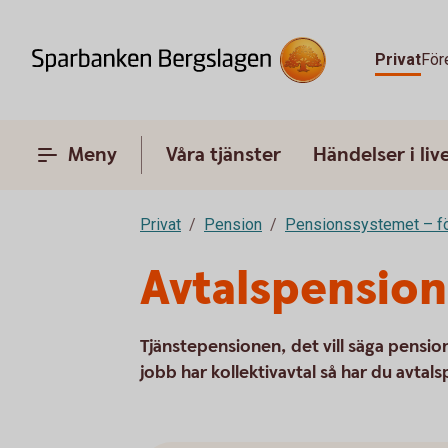
Privat
För
Meny
Våra tjänster
Händelser i liv
Privat
Pension
Pensionssystemet – fö
Avtalspension
Tjänstepensionen, det vill säga pension
jobb har kollektivavtal så har du avtal