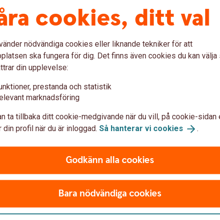
åra cookies, ditt val
Få bättre koll
vänder nödvändiga cookies eller liknande tekniker för att
latsen ska fungera för dig. Det finns även cookies du kan välj
ttrar din upplevelse:
unktioner, prestanda och statistik
elevant marknadsföring
sion till oss
n ta tillbaka ditt cookie-medgivande när du vill, på cookie-sidan 
 din profil när du är inloggad.
Så hanterar vi
cookies
.
on? Då kan det vara en idé att flytta din
ensionen - till oss.
Godkänn alla cookies
Bara nödvändiga cookies