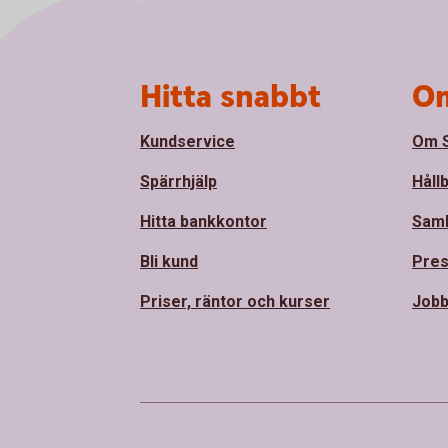
Sidfot
Hitta snabbt
Om
Kundservice
Om S
Spärrhjälp
Håll
Hitta bankkontor
Sam
Bli kund
Pre
Priser, räntor och kurser
Jobb