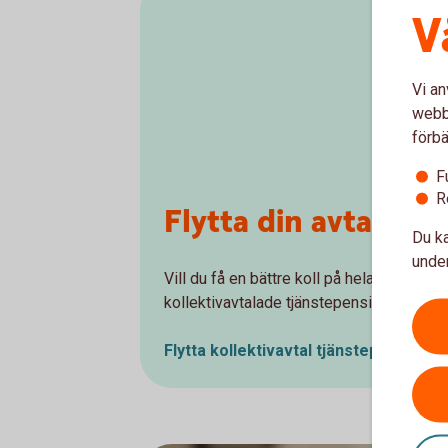
V
Vi an
webbp
förbä
F
R
Flytta din avtalspen
Du ka
under
Vill du få en bättre koll på hela din pensi
kollektivavtalade tjänstepension - avtalsp
Flytta kollektivavtal
tjänstepension