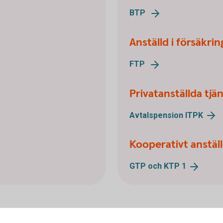
BTP
Anställd i försäkri
FTP
Privatanställda tj
Avtalspension
ITPK
Kooperativt anstäl
GTP och KTP
1