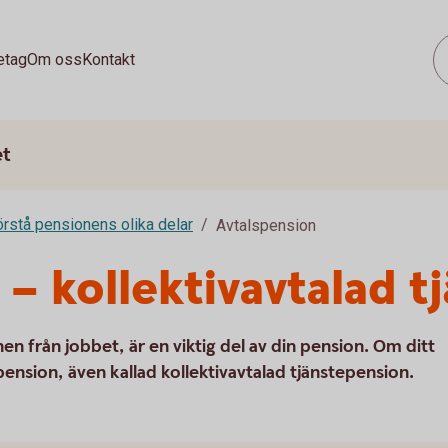
etag
Om oss
Kontakt
et
rstå pensionens olika delar
Avtalspension
 – kollektivavtalad 
en från jobbet, är en viktig del av din pension. Om ditt
spension, även kallad kollektivavtalad tjänstepension.